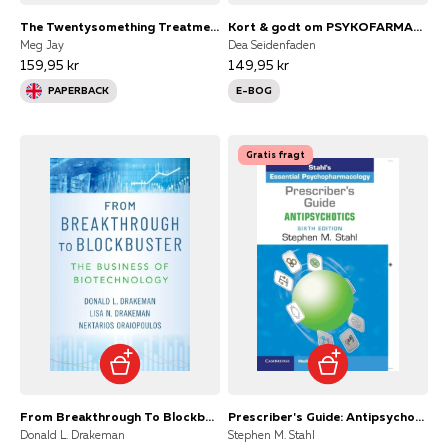
The Twentysomething Treatment
Kort & godt om PSYKOFARMAKA
Meg Jay
Dea Seidenfaden
159,95 kr
149,95 kr
PAPERBACK
E-BOG
Gratis fragt
From Breakthrough To Blockbuster The Business Of Biotechnolo
Prescriber's Guide: Antipsychotics
Donald L. Drakeman
Stephen M. Stahl