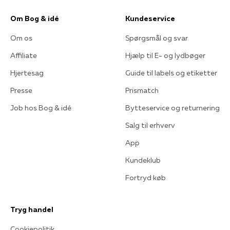
Om Bog & idé
Kundeservice
Om os
Spørgsmål og svar
Affiliate
Hjælp til E- og lydbøger
Hjertesag
Guide til labels og etiketter
Presse
Prismatch
Job hos Bog & idé
Bytteservice og returnering
Salg til erhverv
App
Kundeklub
Fortryd køb
Tryg handel
Cookiepolitik