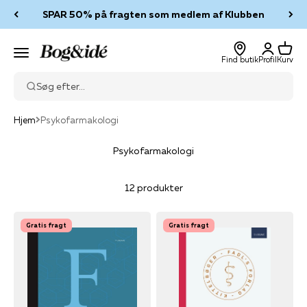
Spring til indhold
SPAR 50% på fragten som medlem af Klubben
Log ind
Kurv
Bog & idé
Menu
Find butik
Profil
Kurv
Søg efter...
Hjem
Psykofarmakologi
Psykofarmakologi
12 produkter
Gratis fragt
Gratis fragt