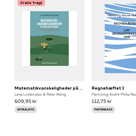
Gratis fragt
Matematikvanskeligheder på mellemtrinnet
Regnehæftet 1
Lena Lindenskov & Peter Weng
Flemming André Philip Ra
609,95 kr
112,75 kr
SPIRALRYG
PAPERBACK