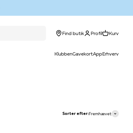
Log ind
Kurv
Find butik
Profil
Kurv
Klubben
Gavekort
App
Erhverv
Sorter efter:
Fremhævet