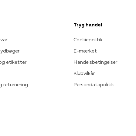
Tryg handel
var
Cookiepolitik
 lydbøger
E-mærket
 og etiketter
Handelsbetingelser
Klubvilkår
g returnering
Persondatapolitik