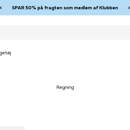
SPAR 50% på fragten som medlem af Klubben
getøj
Regning