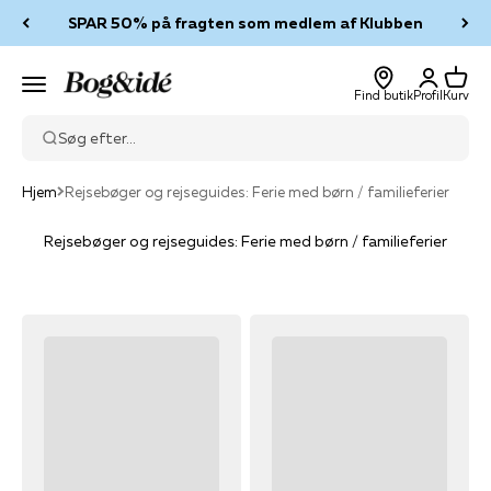
Spring til indhold
SPAR 50% på fragten som medlem af Klubben
Log ind
Kurv
Bog & idé
Menu
Find butik
Profil
Kurv
Søg efter...
Hjem
Rejsebøger og rejseguides: Ferie med børn / familieferier
Rejsebøger og rejseguides: Ferie med børn / familieferier