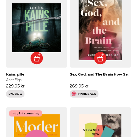
Kains pille
Sex, God, and The Brain How Sexual Pleasure Gave Birth To Religion and A Whole Lot More
Anet Elga
229,95 kr
269,95 kr
LYDBOG
HARDBACK
Indgår i streaming