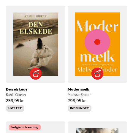
Den elskede
Modermælk
Kahlil Gibran
Melissa Broder
239,95 kr
299,95 kr
HÆFTET
INDBUNDET
Indgår i streaming