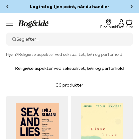
Spring til indhold
Log ind og tjen point, når du handler
Log ind
Kurv
Bog & idé
Menu
Find butik
Profil
Kurv
Søg efter...
Hjem
Religiøse aspekter ved seksualitet, køn og parforhold
Religiøse aspekter ved seksualitet, køn og parforhold
36 produkter