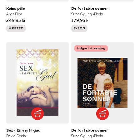
Kains pille
De fortabte sønner
Anet Elga
Sune Gylling Æbelø
249,95 kr
179,95 kr
HÆFTET
E-BOG
Indgår i streaming
Sex - En vej til gud
De fortabte sønner
David Deida
Sune Gylling Æbelø