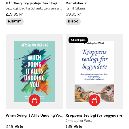
Håndbog i sygepleje: Sexologi
Den elskede
Sexologi, Birgitte Schantz Laursen & Anette Højer Mikkelsen
Kahlil Gibran
219,95 kr
69,95 kr
HÆFTET
E-BOG
Stærk pris
When Doing It All Is Undoing You Meeting God In Your Unmet Expectations
Kroppens teologi for begyndere
Christopher West
249,95 kr
139,95 kr