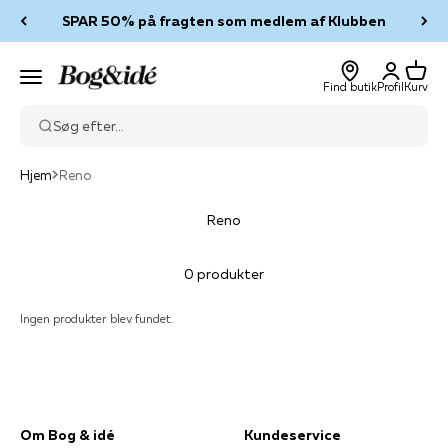
Spring til indhold
SPAR 50% på fragten som medlem af Klubben
Log ind
Kurv
Bog & idé
Menu
Find butik
Profil
Kurv
Søg efter...
Hjem
Reno
Reno
0 produkter
Ingen produkter blev fundet.
Om Bog & idé
Kundeservice