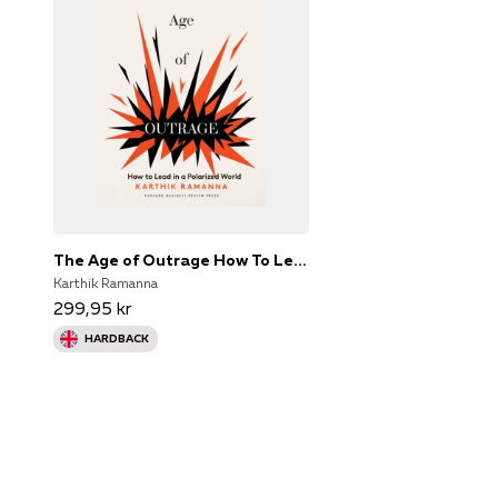
The Age of Outrage How To Lead In A Polarized World
Karthik Ramanna
299,95 kr
HARDBACK