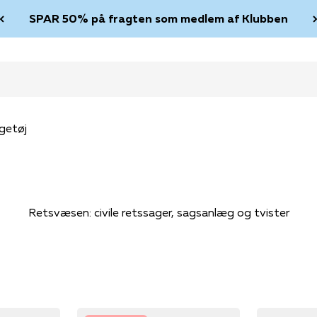
SPAR 50% på fragten som medlem af Klubben
getøj
Retsvæsen: civile retssager, sagsanlæg og tvister