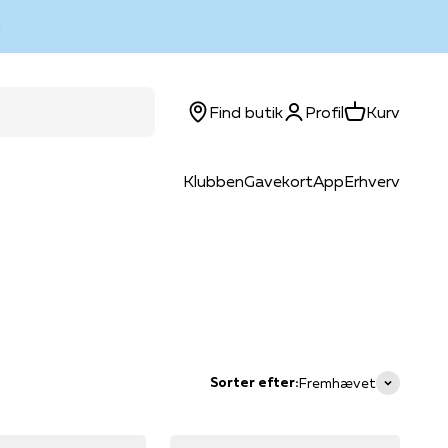
Log ind
Kurv
Find butik
Profil
Kurv
Klubben
Gavekort
App
Erhverv
Sorter efter:
Fremhævet