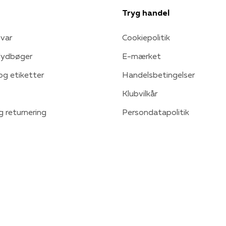
Tryg handel
var
Cookiepolitik
 lydbøger
E-mærket
 og etiketter
Handelsbetingelser
Klubvilkår
g returnering
Persondatapolitik