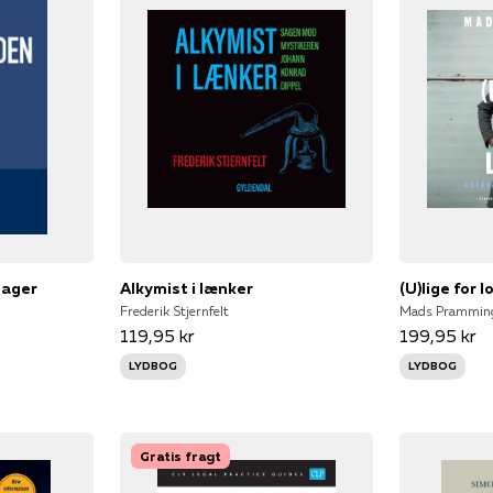
sager
Alkymist i lænker
(U)lige for 
Frederik Stjernfelt
Mads Pramming,
119,95 kr
199,95 kr
LYDBOG
LYDBOG
Gratis fragt