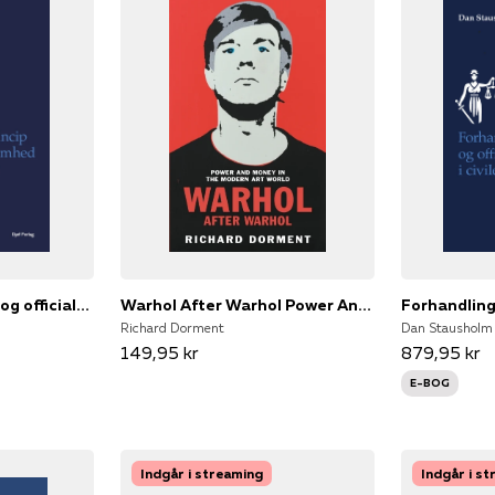
Forhandlingsprincip og officialvirksomhed i civile retssager
Warhol After Warhol Power And Money In The Modern Art World
Richard Dorment
Dan Stausholm 
149,95 kr
879,95 kr
E-BOG
Indgår i streaming
Indgår i s