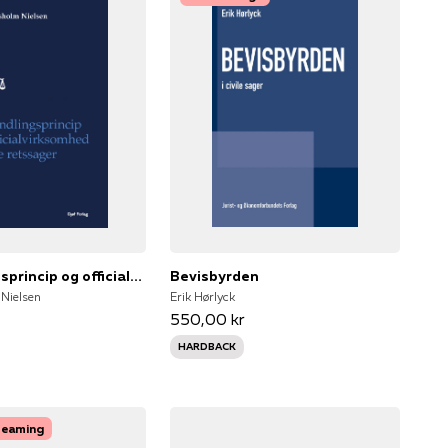
Forhandlingsprincip og officialvirksomhed i civile retssager
Bevisbyrden
Nielsen
Erik Hørlyck
550,00 kr
HARDBACK
treaming