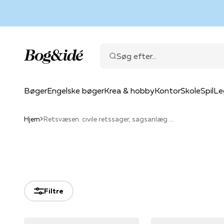
Spring til indhold
Bog & idé
Søg efter...
Bøger
Engelske bøger
Krea & hobby
Kontor
Skole
Spil
Le
Hjem
Retsvæsen: civile retssager, sagsanlæg og tvister
Filtre