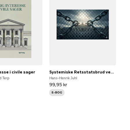
esse i civile sager
Systemiske Retsstatsbrud ved Danske Administrative Frihedsberøvelser
d Terp
Hans-Henrik Juhl
99,95 kr
E-BOG