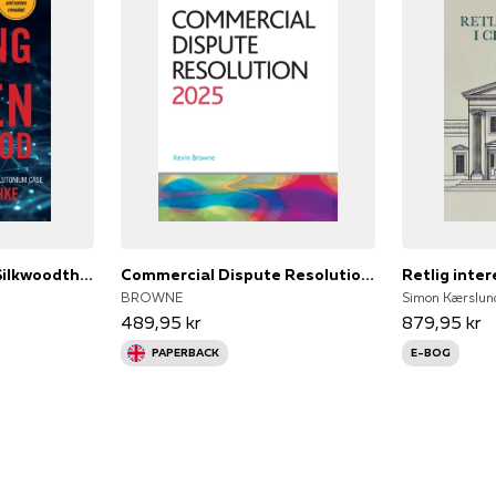
The Killing of Karen Silkwoodthe Story Behind The Kerr-Mcgee
Commercial Dispute Resolution 2025Legal Practice Course Guid
Retlig inter
BROWNE
Simon Kærslun
489,95 kr
879,95 kr
PAPERBACK
E-BOG