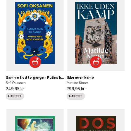
Samme flod to gange - Putins krig mod kvinder
Ikke uden kamp
Sofi Oksanen
Matilde Kimer
249,95 kr
299,95 kr
HÆFTET
HÆFTET