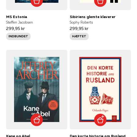
MS Estonia
Sibiriens glemte klaverer
Steffen Jacobsen
Sophy Roberts
299,95 kr
299,95 kr
INDBUNDET
HÆFTET
Kane og Abel
Den korte historie om Rusland