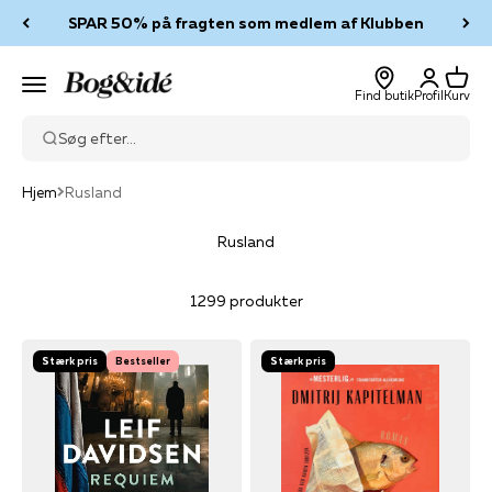
Spring til indhold
SPAR 50% på fragten som medlem af Klubben
Log ind
Kurv
Bog & idé
Menu
Find butik
Profil
Kurv
Søg efter...
Hjem
Rusland
Rusland
1299 produkter
Stærk pris
Bestseller
Stærk pris