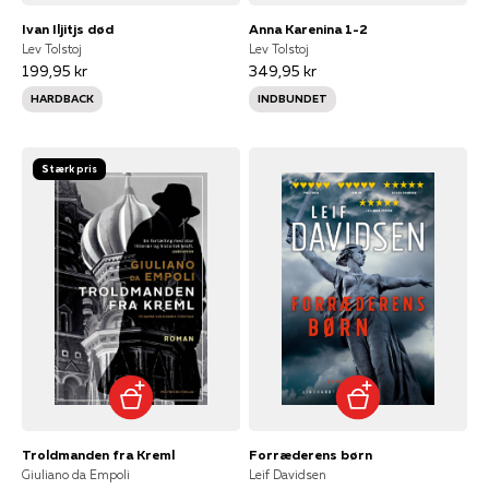
Ivan Iljitjs død
Anna Karenina 1-2
Lev Tolstoj
Lev Tolstoj
199,95 kr
349,95 kr
HARDBACK
INDBUNDET
Stærk pris
Troldmanden fra Kreml
Forræderens børn
Giuliano da Empoli
Leif Davidsen