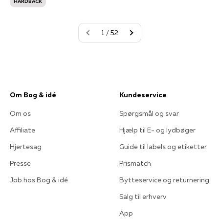
HARDBACK
1 / 52
Om Bog & idé
Kundeservice
Om os
Spørgsmål og svar
Affiliate
Hjælp til E- og lydbøger
Hjertesag
Guide til labels og etiketter
Presse
Prismatch
Job hos Bog & idé
Bytteservice og returnering
Salg til erhverv
App