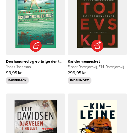
Den hundred og et-årige der tænkte at han tænkte for meget
Kældermennesket
Jonas Jonasson
Fjodor Dostojevskij, F.M. Dostojevskij
99,95 kr
299,95 kr
PAPERBACK
INDBUNDET