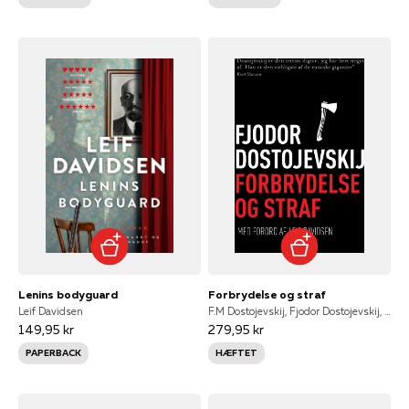
Lenins bodyguard
Forbrydelse og straf
Leif Davidsen
F.M Dostojevskij, Fjodor Dostojevskij, F. M. Dostojevskij
149,95 kr
279,95 kr
PAPERBACK
HÆFTET