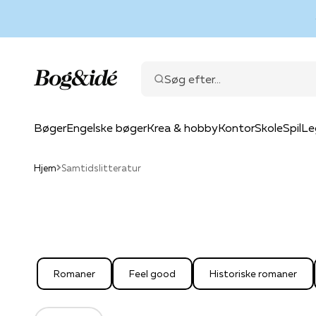
Spring til indhold
Bog & idé
Søg efter...
Bøger
Engelske bøger
Krea & hobby
Kontor
Skole
Spil
Le
Hjem
Samtidslitteratur
Romaner
Feel good
Historiske romaner