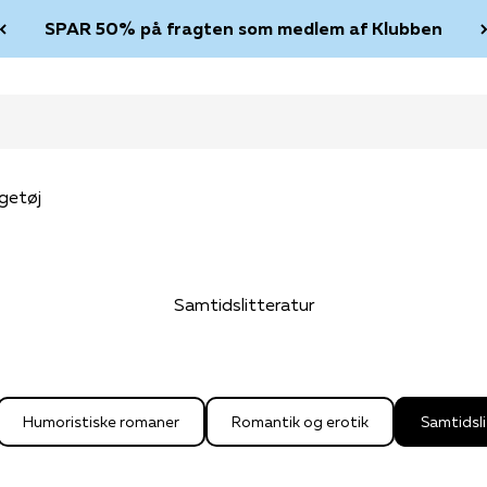
SPAR 50% på fragten som medlem af Klubben
getøj
Samtidslitteratur
Humoristiske romaner
Romantik og erotik
Samtidsli