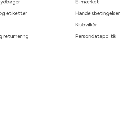
 lydbøger
E-mærket
 og etiketter
Handelsbetingelser
Klubvilkår
g returnering
Persondatapolitik