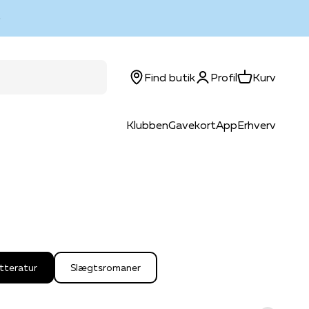
Log ind
Kurv
Find butik
Profil
Kurv
Klubben
Gavekort
App
Erhverv
tteratur
Slægtsromaner