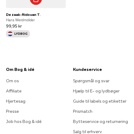
De zaak-Ridouan T.
Hans Werdmölder
99,95 kr
LYDBOG
Om Bog & idé
Kundeservice
Om os
Spørgsmål og svar
Affiliate
Hjælp til E- og lydbøger
Hjertesag
Guide til labels og etiketter
Presse
Prismatch
Job hos Bog & idé
Bytteservice og returnering
Salg til erhverv