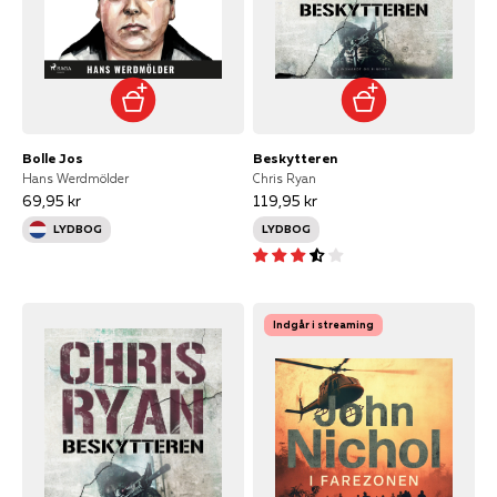
Bolle Jos
Beskytteren
Hans Werdmölder
Chris Ryan
69,95 kr
119,95 kr
LYDBOG
LYDBOG
Indgår i streaming