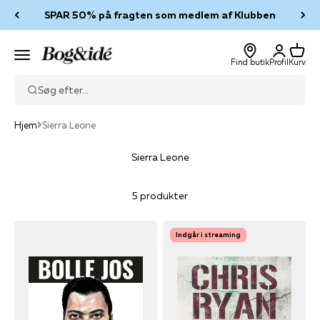
Spring til indhold
SPAR 50% på fragten som medlem af Klubben
Log ind
Kurv
Bog & idé
Menu
Find butik
Profil
Kurv
Søg efter...
Hjem
Sierra Leone
Sierra Leone
5 produkter
Indgår i streaming