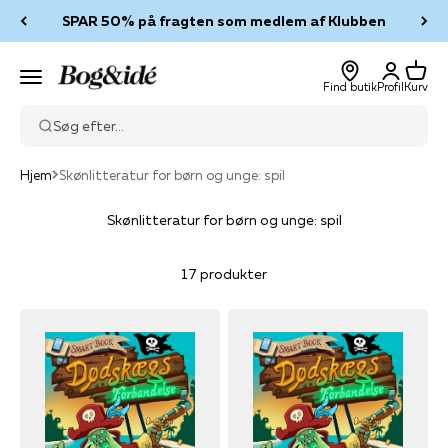
Spring til indhold
SPAR 50% på fragten som medlem af Klubben
Log ind
Kurv
Bog & idé
Menu
Find butik
Profil
Kurv
Søg efter...
Hjem
Skønlitteratur for børn og unge: spil
Skønlitteratur for børn og unge: spil
17 produkter