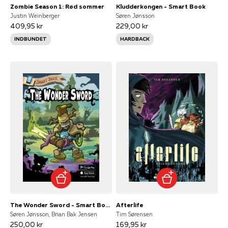
Zombie Season 1: Rød sommer
Kludderkongen - Smart Book
Justin Weinberger
Søren Jønsson
409,95 kr
229,00 kr
INDBUNDET
HARDBACK
The Wonder Sword - Smart Book
Afterlife
Søren Jønsson, Brian Bak Jensen
Tim Sørensen
250,00 kr
169,95 kr