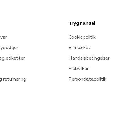
Tryg handel
var
Cookiepolitik
 lydbøger
E-mærket
 og etiketter
Handelsbetingelser
Klubvilkår
g returnering
Persondatapolitik