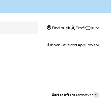
Log ind
Kurv
Find butik
Profil
Kurv
Klubben
Gavekort
App
Erhverv
Sorter efter:
Fremhævet