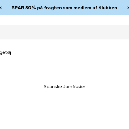
SPAR 50% på fragten som medlem af Klubben
getøj
Spanske Jomfruøer