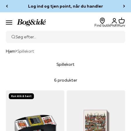
Spring til indhold
Log ind og tjen point, når du handler
Log ind
Kurv
Bog & idé
Menu
Find butik
Profil
Kurv
Søg efter...
Hjem
Spillekort
Spillekort
6 produkter
Kun klik & hent