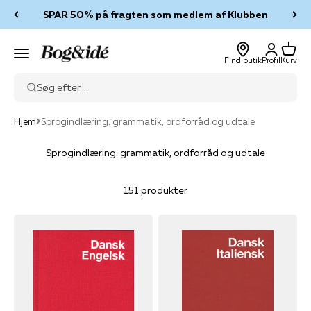
Spring til indhold
SPAR 50% på fragten som medlem af Klubben
Log ind
Kurv
Bog & idé
Menu
Find butik
Profil
Kurv
Søg efter...
Hjem
Sprogindlæring: grammatik, ordforråd og udtale
Sprogindlæring: grammatik, ordforråd og udtale
151 produkter