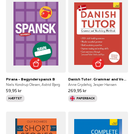
Pirana - Begynderspansk B
Danish Tutor: Grammar and Vocabulary Workbook Learn Danish W
Niels Kondrup Olesen, Astrid Bjerg
Anne Grydehoj, Jesper Hansen
59,95 kr
269,95 kr
HÆFTET
PAPERBACK