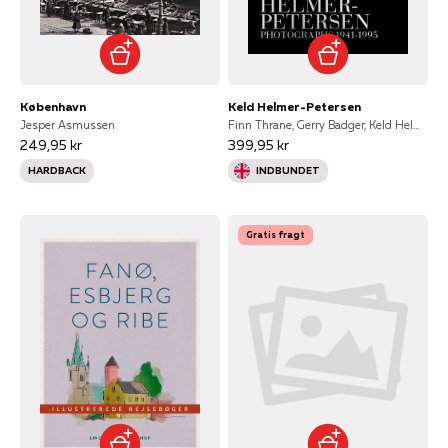
København
Keld Helmer-Petersen
Jesper Asmussen
Finn Thrane, Gerry Badger, Keld Helmer-Petersen, Mette Sandbye, Jens Frederiksen, Martin Parr
249,95 kr
399,95 kr
HARDBACK
INDBUNDET
Gratis fragt