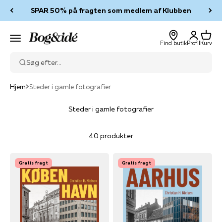
Spring til indhold
SPAR 50% på fragten som medlem af Klubben
Log ind
Kurv
Bog & idé
Menu
Find butik
Profil
Kurv
Søg efter...
Hjem
Steder i gamle fotografier
Steder i gamle fotografier
40 produkter
Gratis fragt
Gratis fragt