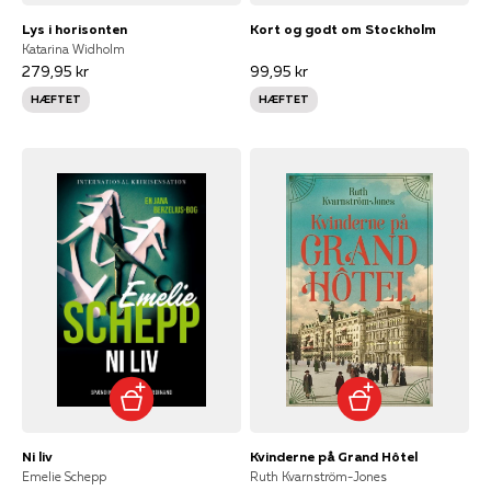
Lys i horisonten
Kort og godt om Stockholm
Katarina Widholm
279,95 kr
99,95 kr
HÆFTET
HÆFTET
Ni liv
Kvinderne på Grand Hôtel
Emelie Schepp
Ruth Kvarnström-Jones