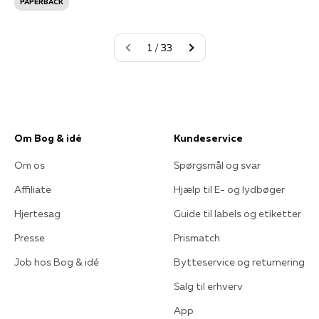
PAPERBACK
1 / 33
Om Bog & idé
Kundeservice
Om os
Spørgsmål og svar
Affiliate
Hjælp til E- og lydbøger
Hjertesag
Guide til labels og etiketter
Presse
Prismatch
Job hos Bog & idé
Bytteservice og returnering
Salg til erhverv
App