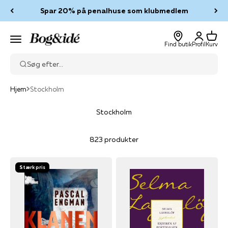
Spring til indhold
SPAR 50% på fragten som medlem af Klubben
Log ind
Kurv
Bog & idé
Menu
Find butik
Profil
Kurv
Søg efter...
Hjem
Stockholm
Stockholm
823 produkter
Stærk pris