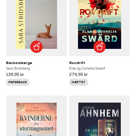
Beckomberga
Rovdrift
Sara Stridsberg
Elsa og Cornelia Swärd
139,95 kr
279,95 kr
PAPERBACK
HÆFTET