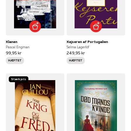
Klanen
Kejseren af Portugalien
Pascal Engman
Selma Lagerlöf
99,95 kr
249,95 kr
HÆFTET
HÆFTET
Stærk pris