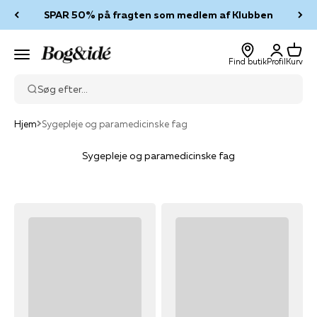
Spring til indhold
SPAR 50% på fragten som medlem af Klubben
Log ind
Kurv
Bog & idé
Menu
Find butik
Profil
Kurv
Søg efter...
Hjem
Sygepleje og paramedicinske fag
Sygepleje og paramedicinske fag