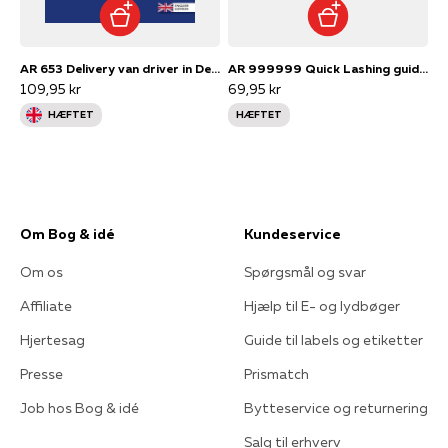
AR 653 Delivery van driver in Denmark
AR 999999 Quick Lashing guide on safe load securing for road transport
109,95 kr
69,95 kr
HÆFTET
HÆFTET
Om Bog & idé
Kundeservice
Om os
Spørgsmål og svar
Affiliate
Hjælp til E- og lydbøger
Hjertesag
Guide til labels og etiketter
Presse
Prismatch
Job hos Bog & idé
Bytteservice og returnering
Salg til erhverv