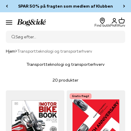
Spring til indhold
SPAR 50% på fragten som medlem af Klubben
Log ind
Kurv
Bog & idé
Menu
Find butik
Profil
Kurv
Søg efter...
Hjem
Transportteknologi og transporterhverv
Transportteknologi og transporterhverv
20 produkter
Gratis fragt