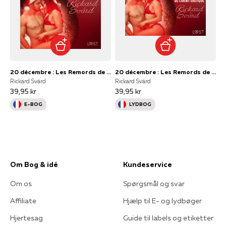
20 décembre : Les Remords de minuit sont douloureux – Un calendrier de l'Avent érotique
20 décembre : Les Remords de minuit sont douloureux – Un calendrier de l'Avent érotique
Rickard Svärd
Rickard Svärd
39,95 kr
39,95 kr
E-BOG
LYDBOG
Om Bog & idé
Kundeservice
Om os
Spørgsmål og svar
Affiliate
Hjælp til E- og lydbøger
Hjertesag
Guide til labels og etiketter