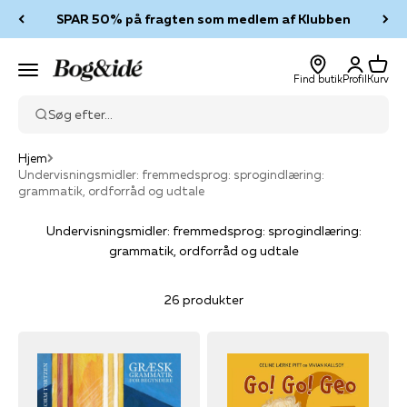
Spring til indhold
SPAR 50% på fragten som medlem af Klubben
Log ind
Kurv
Bog & idé
Menu
Find butik
Profil
Kurv
Søg efter...
Hjem
Undervisningsmidler: fremmedsprog: sprogindlæring:
grammatik, ordforråd og udtale
Undervisningsmidler: fremmedsprog: sprogindlæring:
grammatik, ordforråd og udtale
26 produkter