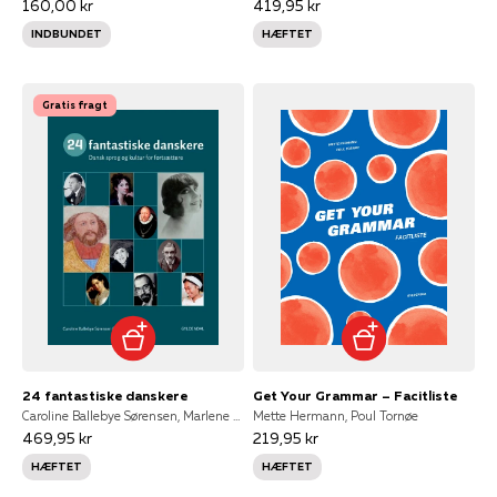
160,00 kr
419,95 kr
INDBUNDET
HÆFTET
Gratis fragt
24 fantastiske danskere
Get Your Grammar – Facitliste
Caroline Ballebye Sørensen, Marlene Hastenplug
Mette Hermann, Poul Tornøe
469,95 kr
219,95 kr
HÆFTET
HÆFTET