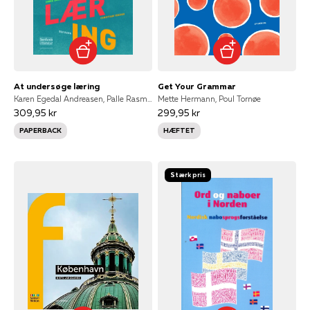
At undersøge læring
Get Your Grammar
Karen Egedal Andreasen, Palle Rasmussen, Annie Aarup Jensen, Annette Rasmussen, Christian Ydesen og Ole Ravn, Christian Ydesen, Ole Ravn
Mette Hermann, Poul Tornøe
309,95 kr
299,95 kr
PAPERBACK
HÆFTET
Stærk pris