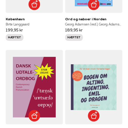
København
Ord og naboer i Norden
Birte Langgaard
Georg Adamsen (red.), Georg Adamsen, Vigdís Finnbogadóttir, Henrik Hagemann, Eva Theilgaard Brink, Hanna Birkelund Nilsson, Marie Sveistrup, Michael Bach Ipsen, Marc Daniel Skibsted Volhardt, Steinunn D. Jónasdóttir, Per Kolstrup, Kolbjørn Seth, Markus Hector, Tijana Vujadinović, Björn Ranelid
199,95 kr
189,95 kr
HÆFTET
HÆFTET