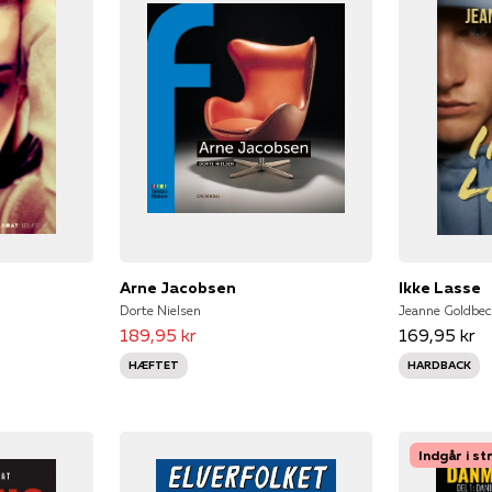
Arne Jacobsen
Ikke Lasse
Dorte Nielsen
Jeanne Goldbe
189,95 kr
169,95 kr
HÆFTET
HARDBACK
Indgår i s