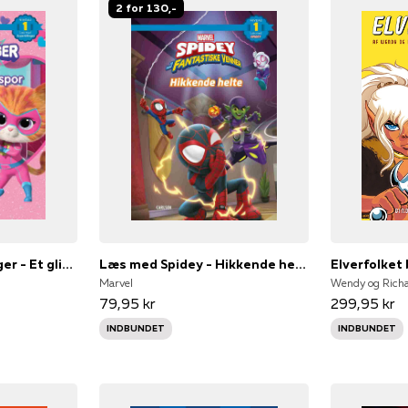
2 for 130,-
Læs med Superkillinger - Et glimrende spor
Læs med Spidey - Hikkende helte
Elverfolket 
Marvel
Wendy og Richa
79,95 kr
299,95 kr
INDBUNDET
INDBUNDET