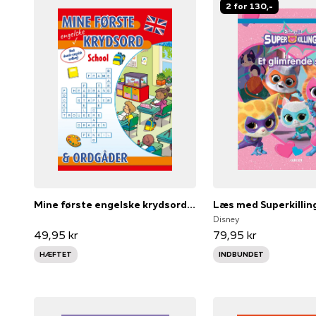
2 for 130,-
Mine første engelske krydsord og ordgåder: School
Disney
49,95 kr
79,95 kr
HÆFTET
INDBUNDET