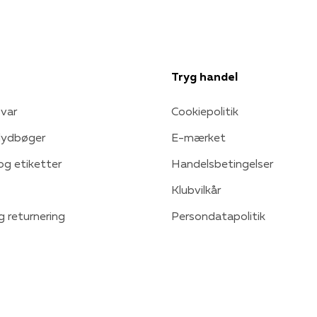
Tryg handel
var
Cookiepolitik
 lydbøger
E-mærket
 og etiketter
Handelsbetingelser
Klubvilkår
g returnering
Persondatapolitik