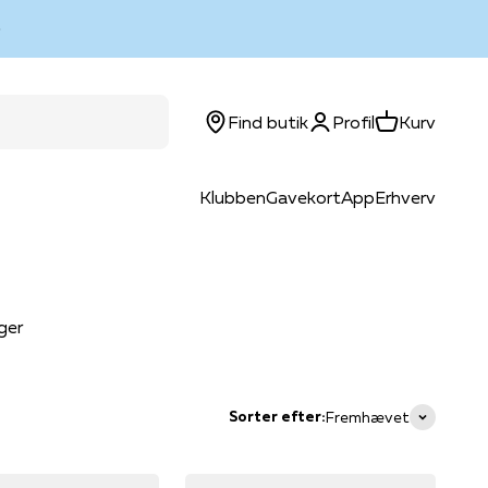
Log ind
Kurv
Find butik
Profil
Kurv
Klubben
Gavekort
App
Erhverv
ger
Sorter efter:
Fremhævet