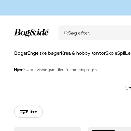
Spring til indhold
Bog & idé
Søg efter...
Bøger
Engelske bøger
Krea & hobby
Kontor
Skole
Spil
Le
Hjem
Undervisningsmidler: fremmedsprog: sprogindlæring: læseletbøger
Un
Filtre