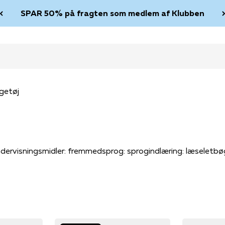
SPAR 50% på fragten som medlem af Klubben
getøj
dervisningsmidler: fremmedsprog: sprogindlæring: læseletbø