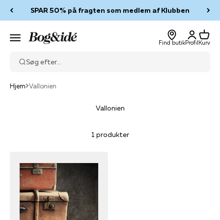
Spring til indhold
SPAR 50% på fragten som medlem af Klubben
Log ind
Kurv
Bog & idé
Menu
Find butik
Profil
Kurv
Søg efter...
Hjem
Vallonien
Vallonien
1 produkter