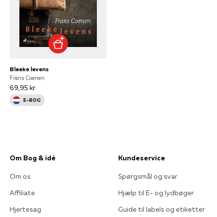
Bleeke levens
Frans Coenen
69,95 kr
E-BOG
Om Bog & idé
Kundeservice
Om os
Spørgsmål og svar
Affiliate
Hjælp til E- og lydbøger
Hjertesag
Guide til labels og etiketter