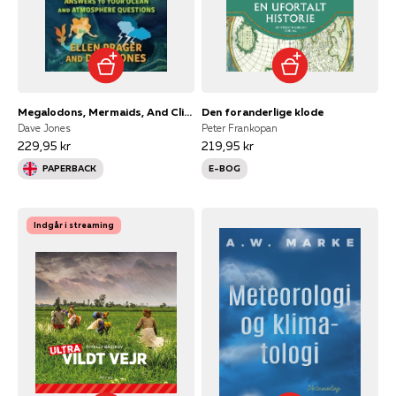
Megalodons, Mermaids, And Climate Change Answers To Your Oce
Den foranderlige klode
Dave Jones
Peter Frankopan
229,95 kr
219,95 kr
PAPERBACK
E-BOG
Indgår i streaming