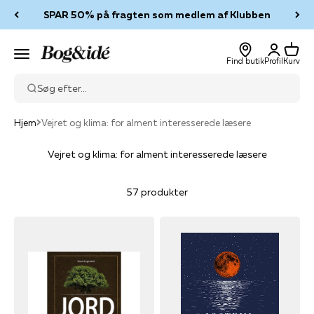
Spring til indhold
SPAR 50% på fragten som medlem af Klubben
Log ind
Kurv
Bog & idé
Menu
Find butik
Profil
Kurv
Søg efter...
Hjem
Vejret og klima: for alment interesserede læsere
Vejret og klima: for alment interesserede læsere
57 produkter