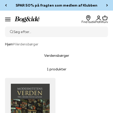
Spring til indhold
SPAR 50% på fragten som medlem af Klubben
Log ind
Kurv
Bog & idé
Menu
Find butik
Profil
Kurv
Søg efter...
Hjem
Verdensbørger
Verdensbørger
1 produkter