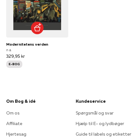
Modernitetens verden
n a
329,95 kr
E-BOG
Om Bog & idé
Kundeservice
Om os
Spørgsmål og svar
Affiliate
Hjælp til E- og lydbøger
Hjertesag
Guide til labels og etiketter