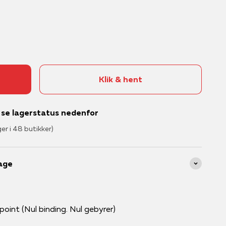
else
d
Satch
Krea til børn
LEGO®
Skolestart
ne
sistema®
Krea til hjemmet
MAGNA-TILES®
STAEDTLER®
Male og tegne
Pokémon™
Tinka®
Perler
Se alle brands
Klik & hent
– se lagerstatus nedenfor
ger i 48 butikker)
age
int (Nul binding. Nul gebyrer)