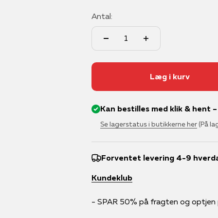
 konvolutter
eregnere
siske børnebøger
ebøger
Familiespil
Konstruktion
Overstregningstusser
Linealer
Bøger til stærk pris
Spiltilbehør
Samtalekort
Lydbøger
Sæbebobler
Laminering
Udskoling
Månedens læseoplev
Play-Doh
7-8 år
Maylan
Modelbyggeri
Antal:
rkivering
asser
e- og opgavebøger
ing
Havespil
Kreativt legetøj
Sticky notes
Overstregningstusser
Strategispil
Uno
Vandpistoler
Lim og tape
Studiestart
Prisvindende bøger
Elmer's
9-10 år
Moleski
Scrapbooking
 og papir
lhuse
bøger, rim og remser
ler
Klassiske spil
Legetøjsbiler
Viskelædere
Passere
Voksenspil
Vildkatten
Lommeregnere
Top 10 bøger
11+ år
Pilot
 brevordnere
etasker
domsbøger
tse og tegnebøger
Kortspil
Rolleleg
Whiteboardsmarkers
Tusser
Sakse og skæremaskiner
#Booktok
Relief
lag og papirkurve
iekalendere
ts børnebog
er
Læringsspil
Viskelædere
Læg i kurv
Kan bestilles med klik & hent 
Se lagerstatus i butikkerne her
(På la
Forventet levering 4-9 hverd
Kundeklub
- SPAR 50% på fragten og optjen po