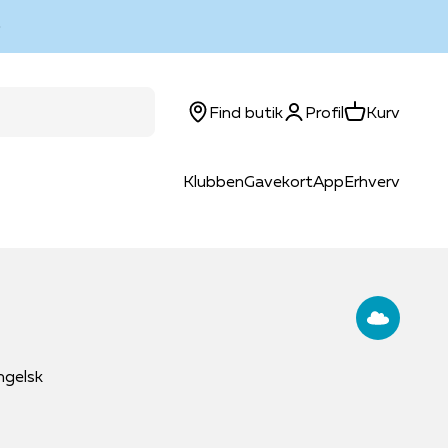
Log ind
Kurv
Find butik
Profil
Kurv
Klubben
Gavekort
App
Erhverv
 alder
Brands
Kreablog
Legetøjsbrands
Inspiration
Leg og inspiration
Beckmann
Begivenheder
Barbie™
Guides
Forældreguides
ergobag
Boghjørnet
Disney
Klar til start
Leg og udvikling med LEGO®
ngelsk
jde
astell
Faber-Castell
Højtider
Hama®
Matematikfessor
Udvikling
Graphit Stylus
Indpakning
HUG A LUMPS
Opgavebøger
Gaveguide