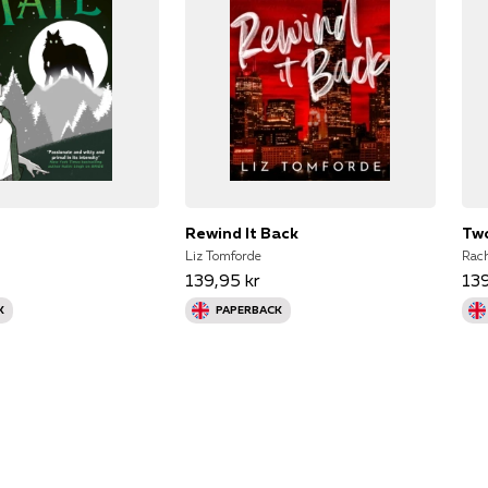
Rewind It Back
Tw
Liz Tomforde
Rach
139,95 kr
139
K
PAPERBACK