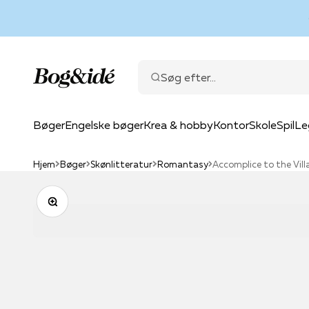
Spring til indhold
Bog & idé
Søg efter...
Bøger
Engelske bøger
Krea & hobby
Kontor
Skole
Spil
Le
Hjem
Bøger
Skønlitteratur
Romantasy
Accomplice to the Vill
Zoom
Skønlitteratur
Fiction
Faglitteratur
Kreative materialer
Non-fiction
Papir & arki
Skole
Bør
Mal
Romaner
Romaner
Biografier
Gaveindpakning
Biografier
Blokke og 
Bogb
Bill
Blya
Krimi og spænding
Krimi og spænding
Erhverv, ledelse og økono
Karton og papir
Erhverv, ledelse og
Bogstøtter
Comp
Eve
Farv
Fantasy
Science fiction og fantasy
Fritid og hobby
Kort og kuverter
Historie og samfun
Etiketter og
Drik
Fagb
Kuns
Romantasy
Tegneserier
Historie og samfund
Lim og tape
Hobby og fritid
Kalendere
Gymn
Godn
Lærr