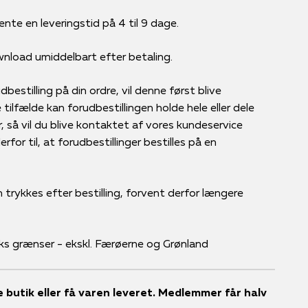
ente en leveringstid på 4 til 9 dage.
ownload umiddelbart efter betaling.
bestilling på din ordre, vil denne først blive
tilfælde kan forudbestillingen holde hele eller dele
r, så vil du blive kontaktet af vores kundeservice
for til, at forudbestillinger bestilles på en
 trykkes efter bestilling, forvent derfor længere
ks grænser - ekskl. Færøerne og Grønland
ale butik eller få varen leveret. Medlemmer får halv