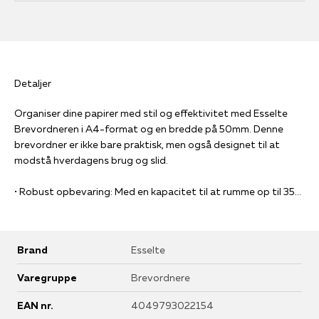
Detaljer
Organiser dine papirer med stil og effektivitet med Esselte
Brevordneren i A4-format og en bredde på 50mm. Denne
brevordner er ikke bare praktisk, men også designet til at
modstå hverdagens brug og slid.
• Robust opbevaring: Med en kapacitet til at rumme op til 350
A4-ark, holder denne brevordner dine dokumenter sikkert og
organiseret.
• Personliggør din ordner: Den udskiftelige rygetiket gør det
Brand
Esselte
nemt at mærke og genkende dine mapper, uanset hvor mange
du har i reolen.
Varegruppe
Brevordnere
• Brugervenligt design: Med forside lukning, fingerhul og
metalkanter er denne brevordner nem at håndtere og sikrer,
EAN nr.
4049793022154
at dine papirer forbliver intakte.