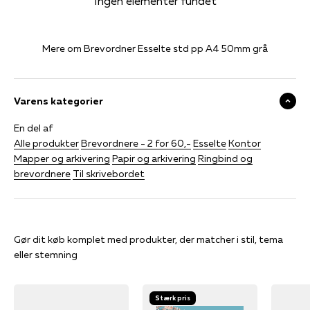
Ingen elementer fundet
en del af din daglige rutine med Esselte Brevordneren.
Denne tekst er AI genereret. Der kan forekomme fejl.
Mere om Brevordner Esselte std pp A4 50mm grå
Varens kategorier
En del af
Alle produkter
Brevordnere - 2 for 60,-
Esselte
Kontor
Mapper og arkivering
Papir og arkivering
Ringbind og
brevordnere
Til skrivebordet
Gør dit køb komplet med produkter, der matcher i stil, tema
eller stemning
Stærk pris