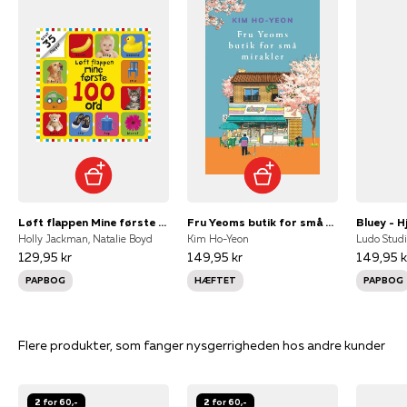
Løft flappen Mine første 100 ord
Fru Yeoms butik for små mirakler
Bluey - 
Holly Jackman, Natalie Boyd
Kim Ho-Yeon
Ludo Studi
129,95 kr
149,95 kr
149,95 k
PAPBOG
HÆFTET
PAPBOG
Flere produkter, som fanger nysgerrigheden hos andre kunder
2 for 60,-
2 for 60,-