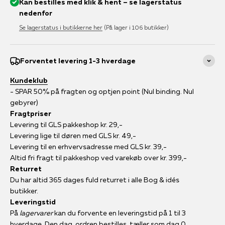
Kan bestilles med klik & hent – se lagerstatus
nedenfor
Se lagerstatus i butikkerne her
(På lager i 106 butikker)
Forventet levering 1-3 hverdage
Kundeklub
- SPAR 50% på fragten og optjen point (Nul binding. Nul
gebyrer)
Fragtpriser
Levering til GLS pakkeshop kr. 29,-
Levering lige til døren med GLS kr. 49,-
Levering til en erhvervsadresse med GLS kr. 39,-
Altid fri fragt til pakkeshop ved varekøb over kr. 399,-
Returret
Du har altid 365 dages fuld returret i alle Bog & idés
butikker.
Leveringstid
På
lagervarer
kan du forvente en leveringstid på 1 til 3
hverdage. Den dag, ordren bestilles, tæller som dag 0.