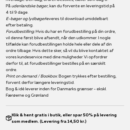
På
udenlandske bøger
, kan du forvente en leveringstid på
4 til 9 dage.
E-bøger og lydbøger
leveres til download umiddelbart
efter betaling.
Forudbestilling:
Hvis du har en forudbestilling på din ordre,
vil denne først blive afsendt, når den udkommer. I nogle
tilfælde kan forudbestillingen holde hele eller dele af din
ordre tilbage. Hvis dette sker, så vil du blive kontaktet af
vores kundeservice med dine muligheder. Vi opfordrer
derfor til, at forudbestillinger bestilles på en særskilt
ordre.
Print on demand / Bookbox
: Bogen trykkes efter bestilling,
forvent derfor længere leveringstid.
Bog & idé leverer inden for Danmarks grænser - ekskl.
Færøerne og Grønland
Klik & hent gratis i butik, eller spar 50% på levering
som medlem. (Levering fra 14,50 kr.)