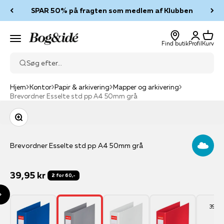
Spring til indhold
SPAR 50% på fragten som medlem af Klubben
Log ind
Kurv
Bog & idé
Menu
Find butik
Profil
Kurv
Søg efter...
Hjem
Kontor
Papir & arkivering
Mapper og arkivering
Brevordner Esselte std pp A4 50mm grå
Zoom
Brevordner Esselte std pp A4 50mm grå
Salgspris
39,95 kr
2 for 60,-
39,95