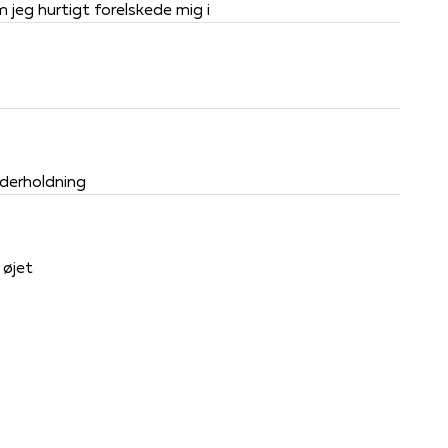
m jeg hurtigt forelskede mig i
nderholdning
 øjet