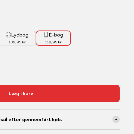
Lydbog
E-bog
139,95 kr
119,95 kr
Læg i kurv
ail efter gennemført køb.