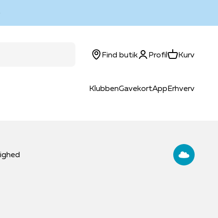
Log ind
Kurv
Find butik
Profil
Kurv
Klubben
Gavekort
App
Erhverv
lighed