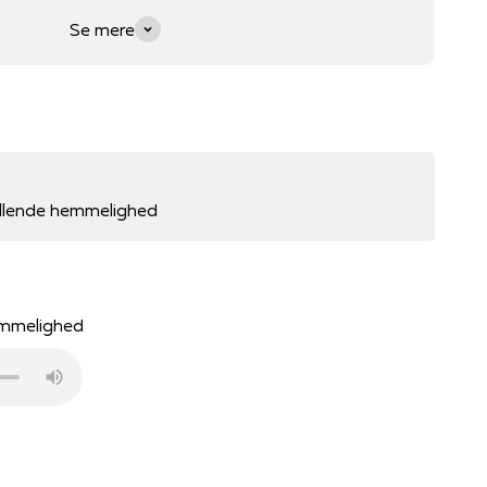
Se mere
yllende hemmelighed
emmelighed