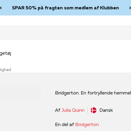
SPAR 50% på fragten som medlem af Klubben
getøj
lighed
Bridgerton. En fortryllende hemme
Af
Julia Quinn
Dansk
En del af
Bridgerton