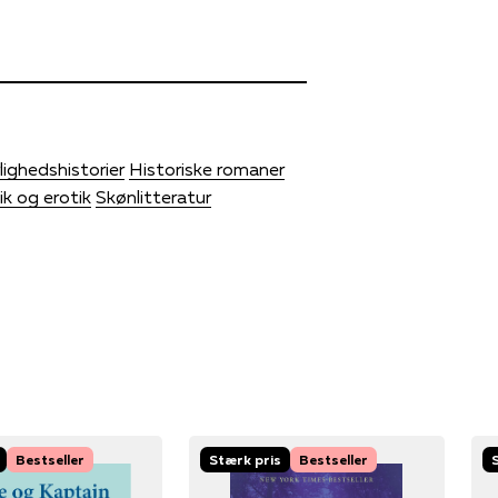
lighedshistorier
Historiske romaner
k og erotik
Skønlitteratur
Bestseller
Stærk pris
Bestseller