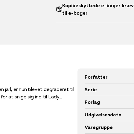
Kopibeskyttede e-bøger kræve
til e-bøger
Forfatter
arl, er hun blevet degraderet til
Serie
r at snige sig ind til Lady...
Forlag
Udgivelsesdato
Varegruppe