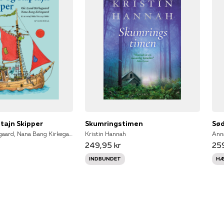
ptajn Skipper
Skumringstimen
Sød
Ole Lund Kirkegaard, Nana Bang Kirkegaard
Kristin Hannah
Ann
249,95 kr
259
INDBUNDET
HÆ