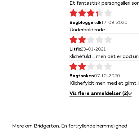
Et fantastisk persongalleri so
Bogblogger.dk
17-09-2020
Underholdende
Litfix
23-01-2021
klichéfuld ... men det er god u
Bogtanken
07-10-2020
Klichefyldt men med et glimt i
Vis flere anmeldelser (2)
Mere om Bridgerton. En fortryllende hemmelighed