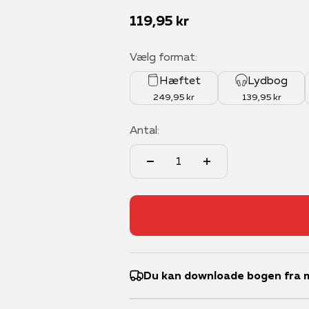
Salgspris
119,95 kr
Vælg format:
Hæftet
Lydbog
249,95 kr
139,95 kr
Antal:
Du kan downloade bogen fra m