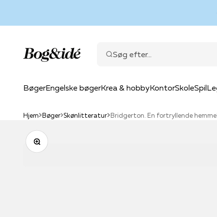
Spring til indhold
Bog & idé
Søg efter...
Bøger
Engelske bøger
Krea & hobby
Kontor
Skole
Spil
Le
Hjem
Bøger
Skønlitteratur
Bridgerton. En fortryllende hemme
Zoom