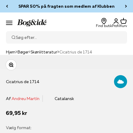
Spring til indhold
SPAR 50% på fragten som medlem af Klubben
Log ind
Kurv
Bog & idé
Menu
Find butik
Profil
Kurv
Søg efter...
Hjem
Bøger
Skønlitteratur
Cicatrius de 1714
Zoom
Cicatrius de 1714
Af
Andreu Martín
Catalansk
Salgspris
69,95 kr
Vælg format: