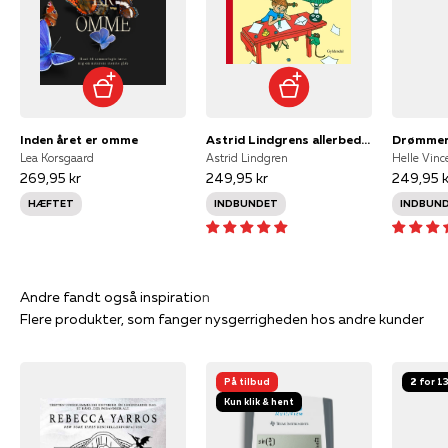
Inden året er omme
Astrid Lindgrens allerbedste historier
Drømmer
Lea Korsgaard
Astrid Lindgren
Helle Vinc
269,95 kr
249,95 kr
249,95 k
HÆFTET
INDBUNDET
INDBUN
Flere produkter, som fanger nysgerrigheden hos andre kunder
På tilbud
2 for 1
Kun klik & hent