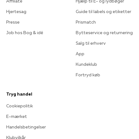
Affiliate
Hjælp til E- og lydbøger
Hjertesag
Guide til labels og etiketter
Presse
Prismatch
Job hos Bog & idé
Bytteservice og returnering
Salg til erhverv
App
Kundeklub
Fortryd køb
Tryg handel
Cookiepolitik
E-mærket
Handelsbetingelser
Klubvilkår