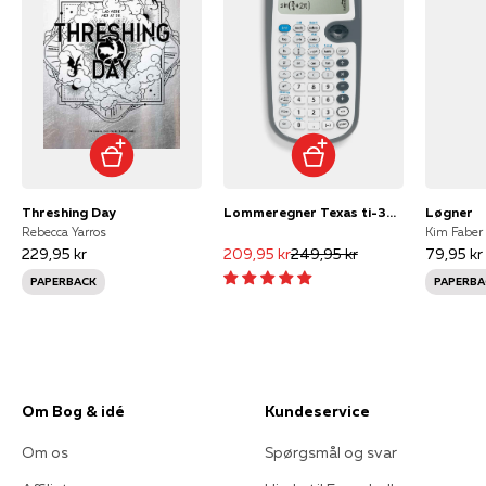
Threshing Day
Lommeregner Texas ti-30xb multi view
Løgner
Rebecca Yarros
Kim Faber
229,95 kr
209,95 kr
249,95 kr
79,95 kr
PAPERBACK
PAPERBA
Om Bog & idé
Kundeservice
Om os
Spørgsmål og svar