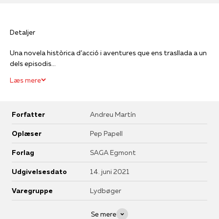
Detaljer
Una novela històrica d’acció i aventures que ens trasllada a un
dels episodis...
Læs mere
Forfatter
Andreu Martín
Oplæser
Pep Papell
Forlag
SAGA Egmont
Udgivelsesdato
14. juni 2021
Varegruppe
Lydbøger
Se mere