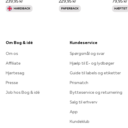
239,95 kr
229,95 kr
79,95 kr
HARDBACK
PAPERBACK
HÆFTET
Om Bog & idé
Kundeservice
Om os
Spørgsmål og svar
Affiliate
Hjælp til E- og lydbøger
Hjertesag
Guide til labels og etiketter
Presse
Prismatch
Job hos Bog & idé
Bytteservice og returnering
Salg til erhverv
App
Kundeklub