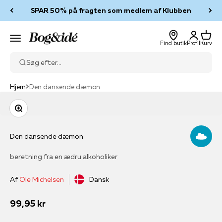
Spring til indhold
SPAR 50% på fragten som medlem af Klubben
Log ind
Kurv
Bog & idé
Menu
Find butik
Profil
Kurv
Søg efter...
Hjem
Den dansende dæmon
Zoom
Den dansende dæmon
beretning fra en ædru alkoholiker
Af
Ole Michelsen
Dansk
Salgspris
99,95 kr