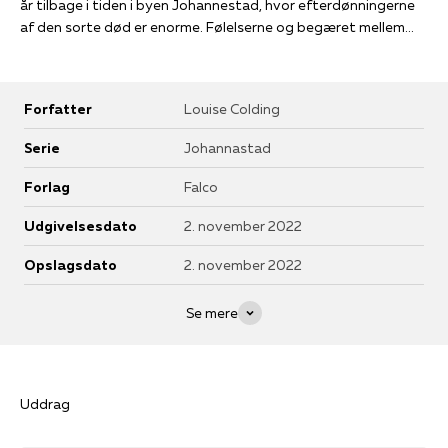
år tilbage i tiden i byen Johannestad, hvor efterdønningerne
af den sorte død er enorme. Følelserne og begæret mellem
karaktererne kunne lige så godt være foregået i dag, når det
er skrevet af Louise Coldings indlevende pen.
Forfatter
Louise Colding
Serie
Johannastad
Forlag
Falco
Udgivelsesdato
2. november 2022
Opslagsdato
2. november 2022
Se mere
Uddrag