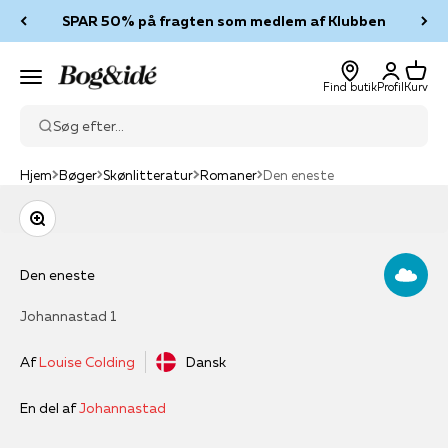
Spring til indhold
SPAR 50% på fragten som medlem af Klubben
Log ind
Kurv
Bog & idé
Menu
Find butik
Profil
Kurv
Søg efter...
Hjem
Bøger
Skønlitteratur
Romaner
Den eneste
Zoom
Den eneste
Johannastad 1
Af
Louise Colding
Dansk
En del af
Johannastad