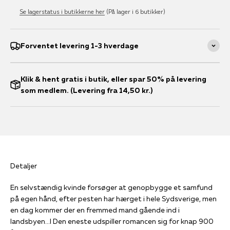
Se lagerstatus i butikkerne her
(På lager i 6 butikker)
Forventet levering 1-3 hverdage
Klik & hent gratis i butik, eller spar 50% på levering
som medlem. (Levering fra 14,50 kr.)
Detaljer
En selvstændig kvinde forsøger at genopbygge et samfund
på egen hånd, efter pesten har hærget i hele Sydsverige, men
en dag kommer der en fremmed mand gående ind i
landsbyen...I Den eneste udspiller romancen sig for knap 900