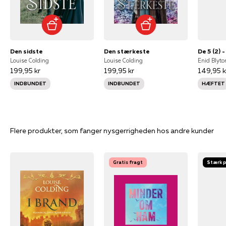
Den sidste
Den stærkeste
De 5 (2) 
Louise Colding
Louise Colding
Enid Blyto
199,95 kr
199,95 kr
149,95 k
INDBUNDET
INDBUNDET
HÆFTET
Flere produkter, som fanger nysgerrigheden hos andre kunder
Gratis fragt
Stærk p