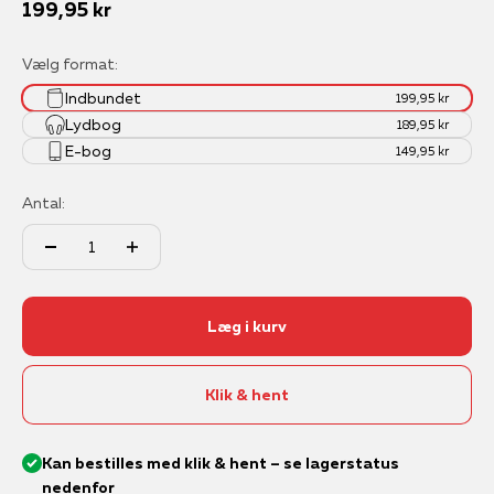
Salgspris
199,95 kr
Vælg format:
Indbundet
199,95 kr
Lydbog
189,95 kr
E-bog
149,95 kr
Antal:
Læg i kurv
Klik & hent
Kan bestilles med klik & hent – se lagerstatus
nedenfor