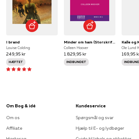
I brand
Minder om ham (Storskrift)
Kalle og 
Louise Colding
Colleen Hoover
249,95 kr
1.829,95 kr
169,95 k
HÆFTET
INDBUNDET
INDBUN
Om Bog & idé
Kundeservice
Om os
Spørgsmål og svar
Affiliate
Hjælp til E- og lydbøger
Hjertesag
Guide til labels og etiketter