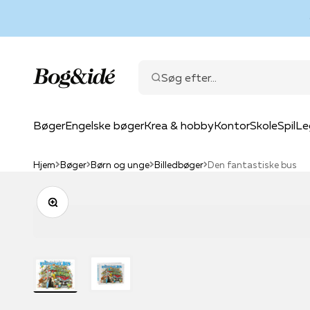
Spring til indhold
Bog & idé
Søg efter...
Bøger
Engelske bøger
Krea & hobby
Kontor
Skole
Spil
Le
Hjem
Bøger
Børn og unge
Billedbøger
Den fantastiske bus
Zoom