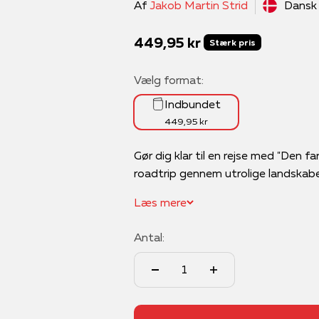
Af
Jakob Martin Strid
Dansk
Salgspris
449,95 kr
Stærk pris
Vælg format:
Indbundet
449,95 kr
Gør dig klar til en rejse med "Den fan
roadtrip gennem utrolige landskaber
Læs mere
Antal: