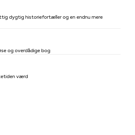
ttig dygtig historiefortæller og en endnu mere
iøse og overdådige bog
ntetiden værd