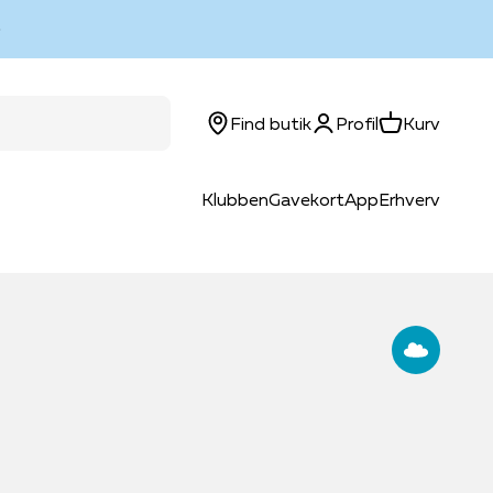
Log ind
Kurv
Find butik
Profil
Kurv
Klubben
Gavekort
App
Erhverv