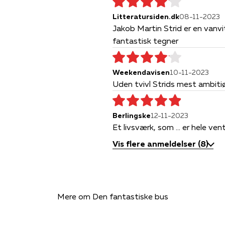
g Kronprinsparrets Kulturpris.
Litteratursiden.dk
08-11-2023
Jakob Martin Strid er en vanvi
fantastisk tegner
Weekendavisen
10-11-2023
Uden tvivl Strids mest ambit
Berlingske
12-11-2023
Et livsværk, som ... er hele ve
Vis flere anmeldelser (8)
Mere om Den fantastiske bus