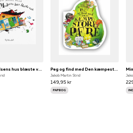
Da Lille Madsens hus blæste væk
Peg og find med Den kæmpestore pære
Mim
rid
Jakob Martin Strid
Jako
149,95 kr
229
PAPBOG
IN