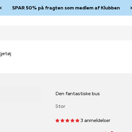
SPAR 50% på fragten som medlem af Klubben
getøj
Den fantastiske bus
Stor
3 anmeldelser