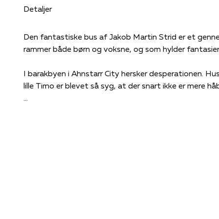
Detaljer
Den fantastiske bus af Jakob Martin Strid er et gennem
rammer både børn og voksne, og som hylder fantasien
I barakbyen i Ahnstarr City hersker desperationen. Hus
lille Timo er blevet så syg, at der snart ikke er mere hå
Men en gammel myte fortæller om landet Balanka, hv
Safran-liljer vokser. Måske kan de redde Timo.
Anført af katten Spir beslutter dyrene sig for at by
Balanka. Det bliver et vildt roadtrip gennem utrolige 
stratosfæren og videre til fantastiske lande i et forsø
og resten af verden.
Den fantastiske bus er en på alle måder kæmpestor fort