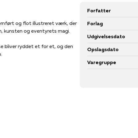
Forfatter
ført og flot illustreret værk, der
Forlag
, kunsten og eventyrets magi.
Udgivelsesdato
e bliver ryddet et for et, og den
Opslagsdato
b.
Varegruppe
or nogle særlige helbredende
gge en kæmpestor bus og drage til
landskaber, over Nordpolen, ud i
g på at redde lille Timo, dem selv
ælling til børn og voksne i alle