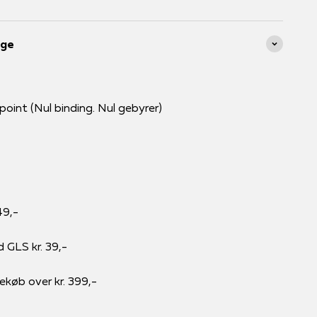
age
int (Nul binding. Nul gebyrer)
49,-
d GLS kr. 39,-
rekøb over kr. 399,-