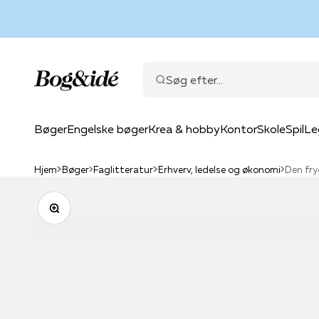
Spring til indhold
Bog & idé
Søg efter...
Bøger
Engelske bøger
Krea & hobby
Kontor
Skole
Spil
Le
Hjem
Bøger
Faglitteratur
Erhverv, ledelse og økonomi
Den fry
Zoom