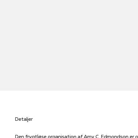
Detaljer
Den frygtløse organisation af Amy C. Edmondson er o