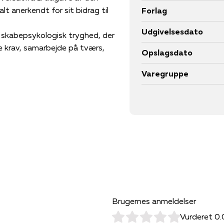
lt anerkendt for sit bidrag til
Forlag
Udgivelsesdato
t skabepsykologisk tryghed, der
e krav, samarbejde på tværs,
Opslagsdato
fordele ved at skabe en
Varegruppe
ale åbent om det, som er værdifuldt
traffet. Herved skaber
re og vækste.
alinger og værktøjer til ledere,
m eller organisation. Den er fyldt
i et lettilgængeligt sprog.
Brugernes anmeldelser
Vurderet 0.