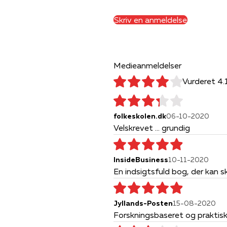
Skriv en anmeldelse
Medieanmeldelser
Vurderet 4.
folkeskolen.dk
06-10-2020
Velskrevet ... grundig
InsideBusiness
10-11-2020
En indsigtsfuld bog, der kan sk
Jyllands-Posten
15-08-2020
Forskningsbaseret og praktisk