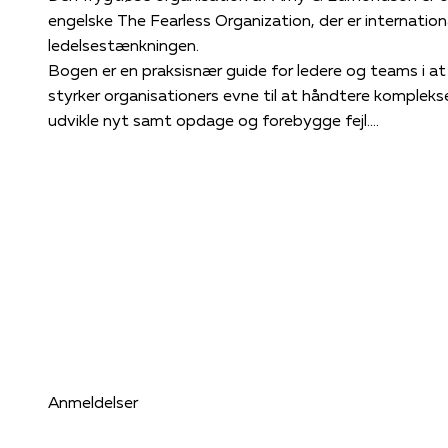
engelske The Fearless Organization, der er internationa
ledelsestænkningen.
Bogen er en praksisnær guide for ledere og teams i a
styrker organisationers evne til at håndtere kompleks
udvikle nyt samt opdage og forebygge fejl.
Baseret på årtiers forskning beskriver bogen de klare 
organisation og ledelses kultur, hvor de ansatte tørt
og vanskeligt, uden frygt for at blive ydmyget eller s
organisationenssamtaler mulighed for at lære, innove
Den frygtløse organisation rummer en lang række anbef
der ønsker at øge den psykologiske tryghed i deres tea
med eksempler fra kendte organisationer og er skrevet 
Anmeldelser