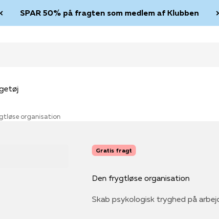
SPAR 50% på fragten som medlem af Klubben
getøj
gtløse organisation
Gratis fragt
Den frygtløse organisation
Skab psykologisk tryghed på arbej