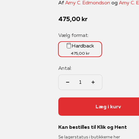
Af
Amy C. Edmondson
og
Amy C. E
Salgspris
475,00 kr
Vælg format:
Hardback
475,00 kr
Antal:
Læg i kurv
Kan bestilles til Klik og Hent
Se lagerstatus i butikkerne her