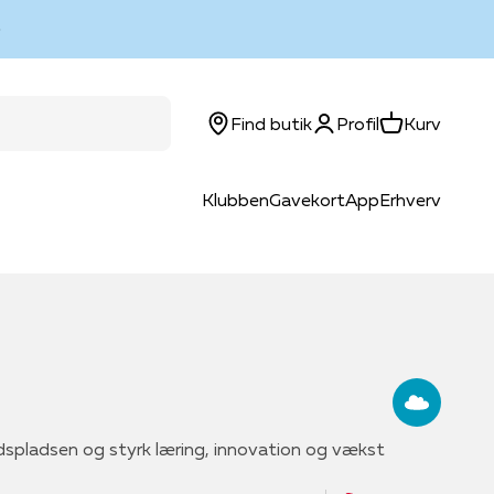
Log ind
Kurv
Find butik
Profil
Kurv
Klubben
Gavekort
App
Erhverv
dspladsen og styrk læring, innovation og vækst