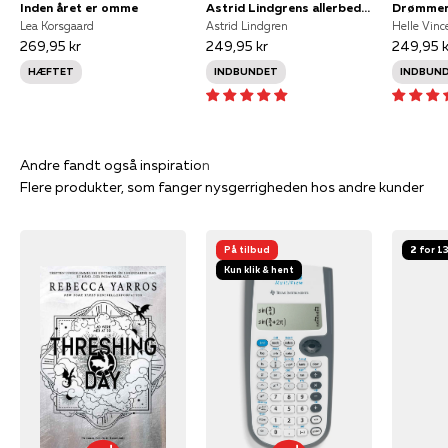
Inden året er omme
Astrid Lindgrens allerbedste historier
Drømmer
Lea Korsgaard
Astrid Lindgren
Helle Vinc
269,95 kr
249,95 kr
249,95 k
HÆFTET
INDBUNDET
INDBUN
Flere produkter, som fanger nysgerrigheden hos andre kunder
På tilbud
2 for 1
Kun klik & hent