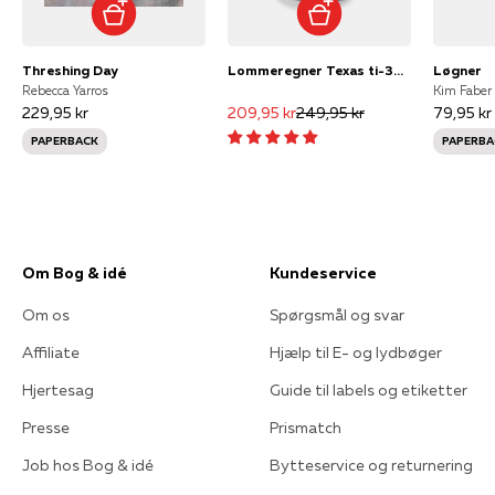
Threshing Day
Lommeregner Texas ti-30xb multi view
Løgner
Rebecca Yarros
Kim Faber
229,95 kr
209,95 kr
249,95 kr
79,95 kr
PAPERBACK
PAPERBA
Om Bog & idé
Kundeservice
Om os
Spørgsmål og svar
Affiliate
Hjælp til E- og lydbøger
Hjertesag
Guide til labels og etiketter
Presse
Prismatch
Job hos Bog & idé
Bytteservice og returnering