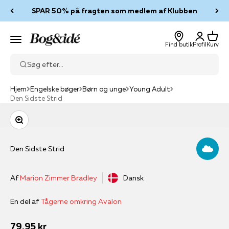
Spring til indhold
SPAR 50% på fragten som medlem af Klubben
Log ind
Kurv
Bog & idé
Menu
Find butik
Profil
Kurv
Søg efter...
Hjem
Engelske bøger
Børn og unge
Young Adult
Den Sidste Strid
Zoom
Den Sidste Strid
Af
Marion Zimmer Bradley
Dansk
En del af
Tågerne omkring Avalon
Salgspris
79,95 kr