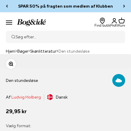
Spring til indhold
SPAR 50% på fragten som medlem af Klubben
Log ind
Kurv
Bog & idé
Menu
Find butik
Profil
Kurv
Søg efter...
Hjem
Bøger
Skønlitteratur
Den stundesløse
Zoom
Den stundesløse
Af
Ludvig Holberg
Dansk
Salgspris
29,95 kr
Vælg format: