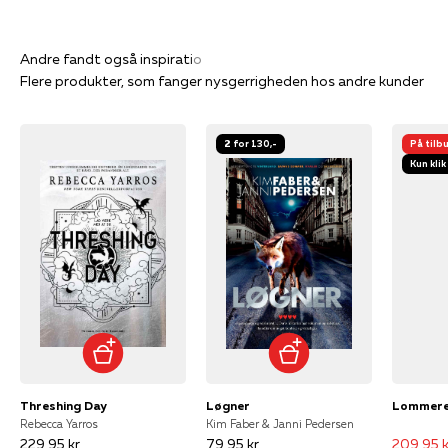
Flere produkter, som fanger nysgerrigheden hos andre kunder
2 for 130,-
På tilb
Kun klik
Threshing Day
Løgner
Rebecca Yarros
Kim Faber & Janni Pedersen
229,95 kr
79,95 kr
209,95 k