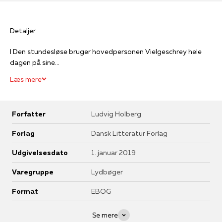
Detaljer
I Den stundesløse bruger hovedpersonen Vielgeschrey hele
dagen på sine...
Læs mere
Forfatter
Ludvig Holberg
Forlag
Dansk Litteratur Forlag
Udgivelsesdato
1. januar 2019
Varegruppe
Lydbøger
Format
EBOG
Se mere