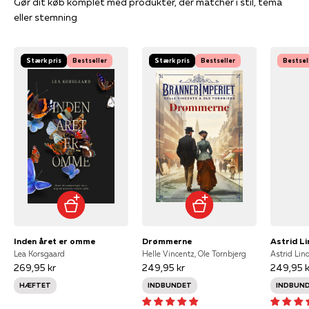
Gør dit køb komplet med produkter, der matcher i stil, tema
eller stemning
Stærk pris
Bestseller
Stærk pris
Bestseller
Bestsel
Inden året er omme
Drømmerne
Lea Korsgaard
Helle Vincentz, Ole Tornbjerg
Astrid Lin
269,95 kr
249,95 kr
249,95 k
HÆFTET
INDBUNDET
INDBUN