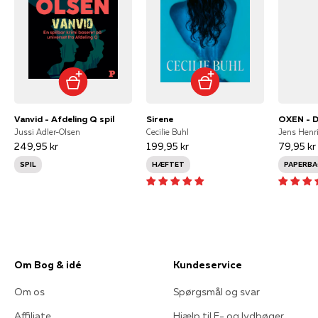
Vanvid - Afdeling Q spil
Sirene
OXEN - D
Jussi Adler-Olsen
Cecilie Buhl
Jens Henr
249,95 kr
199,95 kr
79,95 kr
SPIL
HÆFTET
PAPERBA
Om Bog & idé
Kundeservice
Om os
Spørgsmål og svar
Affiliate
Hjælp til E- og lydbøger