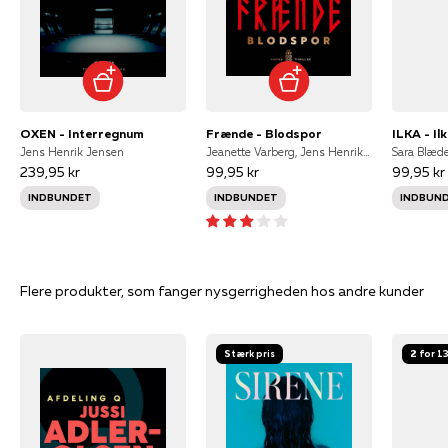
OXEN - Interregnum
Frænde - Blodspor
ILKA - Il
Jens Henrik Jensen
Jeanette Varberg, Jens Henrik Jensen
Sara Blæde
239,95 kr
99,95 kr
99,95 kr
INDBUNDET
INDBUNDET
INDBUN
Flere produkter, som fanger nysgerrigheden hos andre kunder
Stærk pris
2 for 1