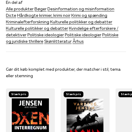
En del af
Alle produkter
Bøger
Desinformation og misinformation
Dicte
Hårdkogte krimier, krimi noir
Krimi og spænding
Kriminalefterforskning
Kulturelle politikker og debatter
Kulturelle politikker og debatter
Kvindelige efterforskere /
detektiver
Politiske ideologier
Politiske ideologier
Politiske
og juridiske thrillere
Skønlitteratur
Århus
Gør dit køb komplet med produkter, der matcher i stil, tema
eller stemning
Stærk pris
Stærk pris
Stærk p