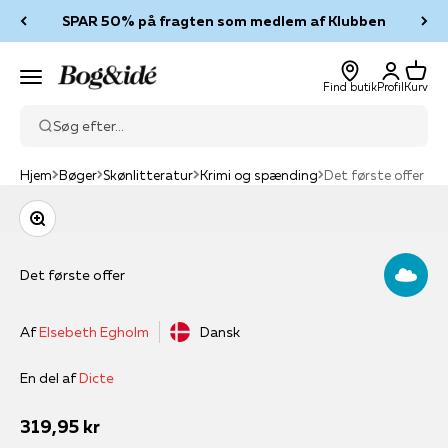
Spring til indhold
SPAR 50% på fragten som medlem af Klubben
Log ind
Kurv
Bog & idé
Menu
Find butik
Profil
Kurv
Søg efter...
Hjem
Bøger
Skønlitteratur
Krimi og spænding
Det første offer
Zoom
Det første offer
Af
Elsebeth Egholm
Dansk
En del af
Dicte
Salgspris
319,95 kr