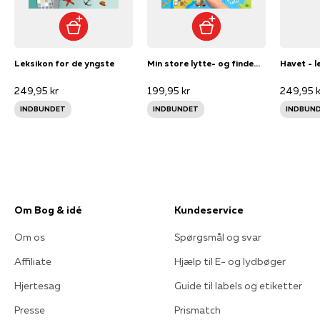
Leksikon for de yngste
Min store lytte- og findebog: Jorden rundt
249,95 kr
199,95 kr
249,95 k
INDBUNDET
INDBUNDET
INDBUN
Om Bog & idé
Kundeservice
Om os
Spørgsmål og svar
Affiliate
Hjælp til E- og lydbøger
Hjertesag
Guide til labels og etiketter
Presse
Prismatch