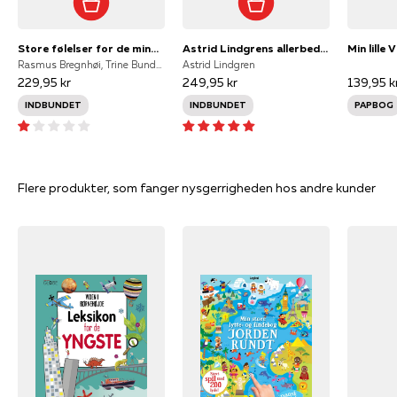
Store følelser for de mindste
Astrid Lindgrens allerbedste historier
Min lille V
Rasmus Bregnhøi, Trine Bundsgaard, Mikkel Sommer Christensen, Kirsten Sonne Harild, Charlotte Pardi, Glenn Ringtved, StineStregen, Inger Tobiasen, Marianne Verge, Alberte Winding, StineStregen NULL
Astrid Lindgren
229,95 kr
249,95 kr
139,95 k
INDBUNDET
INDBUNDET
PAPBOG
Flere produkter, som fanger nysgerrigheden hos andre kunder