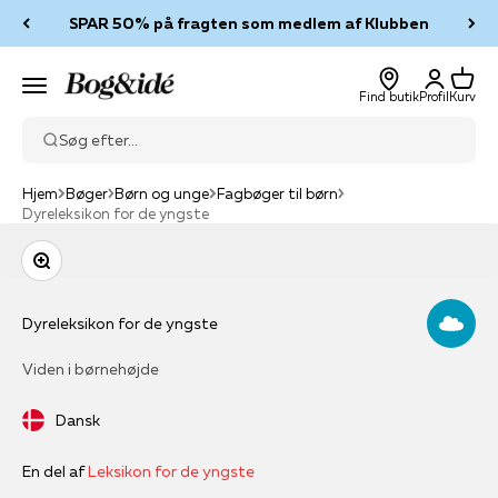
Spring til indhold
SPAR 50% på fragten som medlem af Klubben
Log ind
Kurv
Bog & idé
Menu
Find butik
Profil
Kurv
Søg efter...
Hjem
Bøger
Børn og unge
Fagbøger til børn
Dyreleksikon for de yngste
Zoom
Dyreleksikon for de yngste
Viden i børnehøjde
Dansk
En del af
Leksikon for de yngste