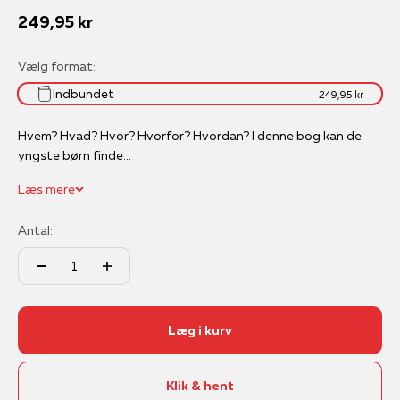
Salgspris
249,95 kr
Vælg format:
Indbundet
249,95 kr
Hvem? Hvad? Hvor? Hvorfor? Hvordan? I denne bog kan de
yngste børn finde...
Læs mere
Antal:
Læg i kurv
Klik & hent