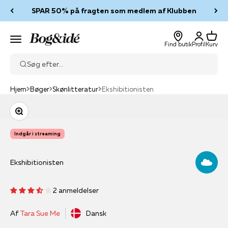
Spring til indhold
SPAR 50% på fragten som medlem af Klubben
Log ind
Kurv
Bog & idé
Menu
Find butik
Profil
Kurv
Søg efter...
Hjem
Bøger
Skønlitteratur
Ekshibitionisten
Zoom
Indgår i streaming
Ekshibitionisten
2 anmeldelser
Af
Tara Sue Me
Dansk