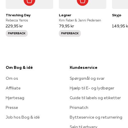
Threshing Day
Løgner
Skyjo
Rebecca Yarros
Kim Faber & Janni Pedersen
229,95 kr
79,95 kr
149,95 k
PAPERBACK
PAPERBACK
Om Bog & idé
Kundeservice
Om os
Spørgsmål og svar
Affiliate
Hjælp til E- og lydbøger
Hjertesag
Guide til labels og etiketter
Presse
Prismatch
Job hos Bog & idé
Bytteservice og returnering
Salg til erhverv