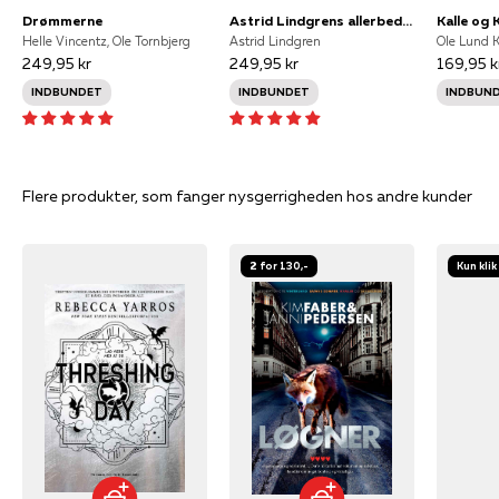
Drømmerne
Astrid Lindgrens allerbedste historier
Kalle og 
Helle Vincentz, Ole Tornbjerg
Astrid Lindgren
249,95 kr
249,95 kr
169,95 k
INDBUNDET
INDBUNDET
INDBUN
Flere produkter, som fanger nysgerrigheden hos andre kunder
2 for 130,-
Kun klik