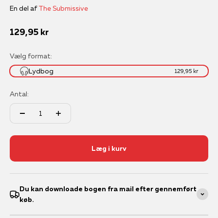
En del af
The Submissive
Salgspris
129,95 kr
Vælg format:
Lydbog
129,95 kr
Antal:
Læg i kurv
Du kan downloade bogen fra mail efter gennemført
køb.