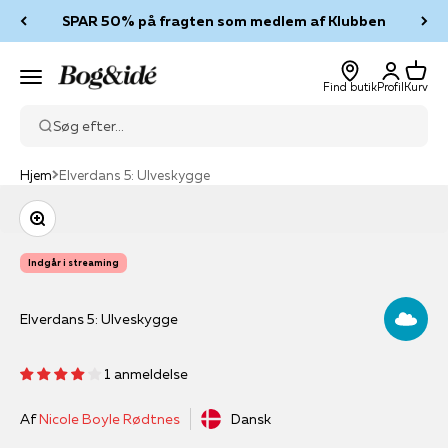
Spring til indhold
SPAR 50% på fragten som medlem af Klubben
Log ind
Kurv
Bog & idé
Menu
Find butik
Profil
Kurv
Søg efter...
Hjem
Elverdans 5: Ulveskygge
Zoom
Indgår i streaming
Elverdans 5: Ulveskygge
1 anmeldelse
Af
Nicole Boyle Rødtnes
Dansk