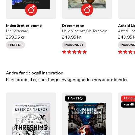
Inden året er omme
Drømmerne
Lea Korsgaard
Helle Vincentz, Ole Tornbjerg
Astrid Lin
269,95 kr
249,95 kr
249,95 k
HÆFTET
INDBUNDET
INDBUN
Flere produkter, som fanger nysgerrigheden hos andre kunder
2 for 130,-
På tilb
Kun klik