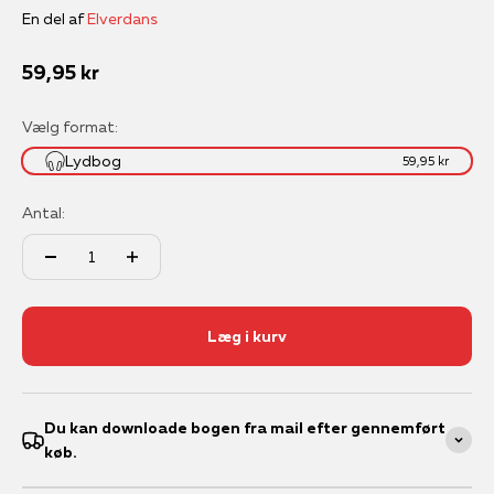
En del af
Elverdans
Salgspris
59,95 kr
Vælg format:
Lydbog
59,95 kr
Antal:
Læg i kurv
Du kan downloade bogen fra mail efter gennemført
køb.