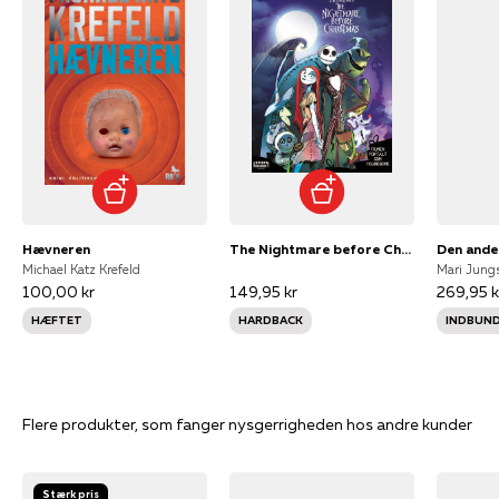
Hævneren
The Nightmare before Christmas
Den ande
Michael Katz Krefeld
Mari Jung
100,00 kr
149,95 kr
269,95 k
HÆFTET
HARDBACK
INDBUN
Flere produkter, som fanger nysgerrigheden hos andre kunder
Stærk pris