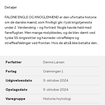
Detaljer
FALDNE ENGLE OG KNOGLEMÆND er den ufortalte historie
om de danske mænd, som frivilligt gik i tysk krigstjeneste
under 2. Verdenskrig – og fortrød. Nogle havde held med
faneflugten. Men mange mislykkedes, og de blev dømt ved
tyske SS-krigsretter og havnede i straffelejre og
straffeafdelinger ved fronten. Hvis de altså ikke betalte den
ultimative pris og blev henrettet af SS.
På baggrund af et unikt og ofte ukendt arkivmateriale
fortæller museumsinspektør Dennis Larsen en række
Forfatter
Dennis Larsen
skæbnehistorier, som føjer et nyt kapitel til dansk
besættelsestidshistorie.
Forlag
Grønningen 1
DENNIS LARSEN (f. 1966) er historiker og museumsinspektør
hos Nationalmuseet. Forfatter til flere bøger og artikler om 2.
Udgivelsesdato
9. oktober 2024
Verdenskrig og de tyske kz-lejre. Har medvirket i flere tv-
udsendelser og dokumentarer og været tilknyttet Simon
Opslagsdato
9. oktober 2024
Wiesenthal Center – Israel i forbindelse med eftersøgningen
Varegruppe
Historie/mytologi
af krigsforbrydere med tilknytning til Waffen-SS i flere lande.