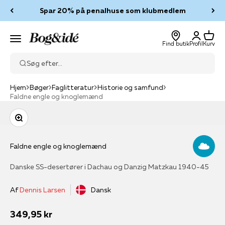
Spring til indhold
Spar 20% på penalhuse som klubmedlem
Log ind
Kurv
Bog & idé
Menu
Find butik
Profil
Kurv
Søg efter...
Hjem
Bøger
Faglitteratur
Historie og samfund
Faldne engle og knoglemænd
Zoom
Faldne engle og knoglemænd
Danske SS-desertører i Dachau og Danzig Matzkau 1940-45
Af
Dennis Larsen
Dansk
Salgspris
349,95 kr