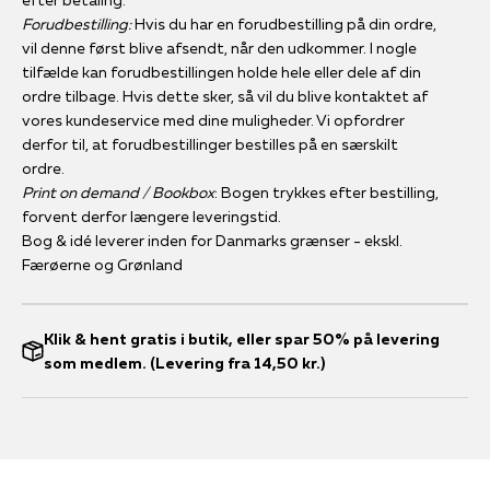
efter betaling.
Forudbestilling:
Hvis du har en forudbestilling på din ordre,
vil denne først blive afsendt, når den udkommer. I nogle
tilfælde kan forudbestillingen holde hele eller dele af din
ordre tilbage. Hvis dette sker, så vil du blive kontaktet af
vores kundeservice med dine muligheder. Vi opfordrer
derfor til, at forudbestillinger bestilles på en særskilt
ordre.
Print on demand / Bookbox
: Bogen trykkes efter bestilling,
forvent derfor længere leveringstid.
Bog & idé leverer inden for Danmarks grænser - ekskl.
Færøerne og Grønland
Klik & hent gratis i butik, eller spar 50% på levering
som medlem. (Levering fra 14,50 kr.)