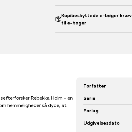
Kopibeskyttede e-bøger kræve
til e-bøger
Forfatter
bsefterforsker Rebekka Holm – en
Serie
g om hemmeligheder så dybe, at
Forlag
Udgivelsesdato