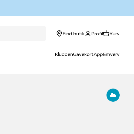
Log ind
Kurv
Find butik
Profil
Kurv
Klubben
Gavekort
App
Erhverv