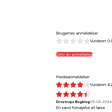
ngt pars død på øen mere end
Brugernes anmeldelser
Vurderet 0.
Skriv en anmeldelse
Medieanmeldelser
Vurderet 4.
Drustrups Bogblog
09-06-2024
En sand fornøjelse at læse