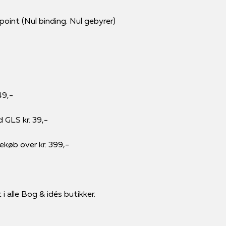
int (Nul binding. Nul gebyrer)
49,-
d GLS kr. 39,-
rekøb over kr. 399,-
i alle Bog & idés butikker.