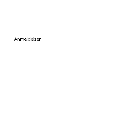
over sagen, der måske trækker tråde tilbage til et u
tredive år tidligere.
Anmeldelser