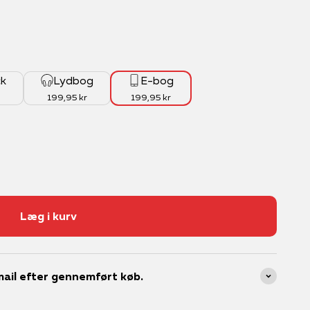
ck
Lydbog
E-bog
199,95 kr
199,95 kr
Læg i kurv
ail efter gennemført køb.