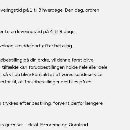
veringstid på 1 til 3 hverdage. Den dag, ordren
ente en leveringstid på 4 til 9 dage.
ownload umiddelbart efter betaling.
bestilling på din ordre, vil denne først blive
tilfælde kan forudbestillingen holde hele eller dele
r, så vil du blive kontaktet af vores kundeservice
for til, at forudbestillinger bestilles på en
 trykkes efter bestilling, forvent derfor længere
ks grænser - ekskl. Færøerne og Grønland