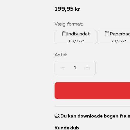
Salgspris
199,95 kr
Vælg format:
Indbundet
Paperba
319,95 kr
79,95 kr
Antal:
Du kan downloade bogen fra m
Kundeklub