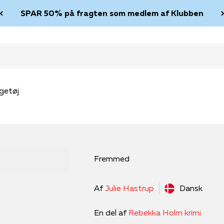
SPAR 50% på fragten som medlem af Klubben
getøj
Fremmed
Af
Julie Hastrup
Dansk
En del af
Rebekka Holm krimi