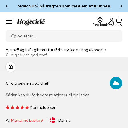
Spring til indhold
SPAR 50% på fragten som medlem af Klubben
Log ind
Kurv
Bog & idé
Menu
Find butik
Profil
Kurv
Søg efter...
Hjem
Bøger
Faglitteratur
Erhverv, ledelse og økonomi
Gi' dig selv en god chef
Zoom
Gi' dig selv en god chef
Sådan kan du forbedre relationer til din leder
2 anmeldelser
Af
Marianne Bækbøl
Dansk