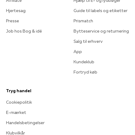
Affiliate
Hjælp til E- og lydbøger
Hjertesag
Guide til labels og etiketter
Presse
Prismatch
Job hos Bog & idé
Bytteservice og returnering
Salg til erhverv
App
Kundeklub
Fortryd køb
Tryg handel
Cookiepolitik
E-mærket
Handelsbetingelser
Klubvilkår