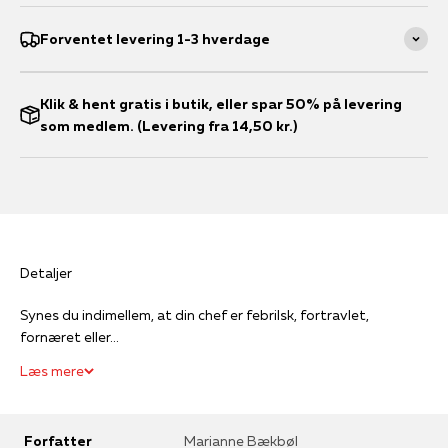
Forventet levering 1-3 hverdage
Klik & hent gratis i butik, eller spar 50% på levering
som medlem. (Levering fra 14,50 kr.)
Detaljer
Synes du indimellem, at din chef er febrilsk, fortravlet,
fornæret eller...
Læs mere
Forfatter
Marianne Bækbøl