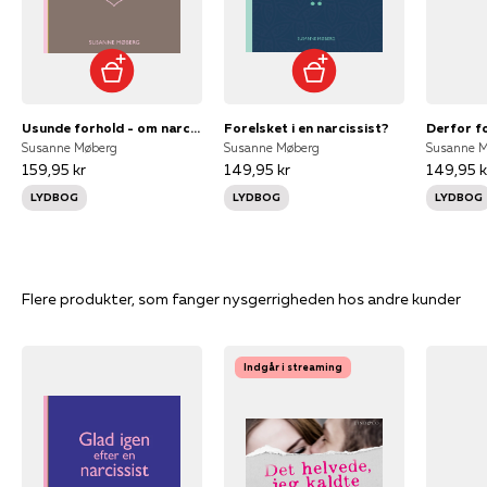
Usunde forhold - om narcissisme og psykisk vold
Forelsket i en narcissist?
Susanne Møberg
Susanne Møberg
Susanne 
159,95 kr
149,95 kr
149,95 k
LYDBOG
LYDBOG
LYDBOG
Flere produkter, som fanger nysgerrigheden hos andre kunder
Indgår i streaming