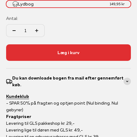
Lydbog
149,95 kr
Antal:
Læg i kurv
Du kan downloade bogen fra mail efter gennemført
køb.
Kundeklub
- SPAR 50% på fragten og optjen point (Nul binding. Nul
gebyrer)
Fragtpriser
Levering til GLS pakkeshop kr. 29,-
Levering lige til døren med GLS kr. 49,-
Levering til en erhvervsadresse med GLS kr. 39,-