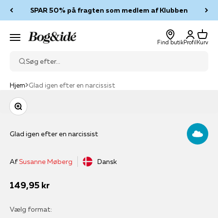
Spring til indhold
SPAR 50% på fragten som medlem af Klubben
Log ind
Kurv
Bog & idé
Menu
Find butik
Profil
Kurv
Søg efter...
Hjem
Glad igen efter en narcissist
Zoom
Glad igen efter en narcissist
Af
Susanne Møberg
Dansk
Salgspris
149,95 kr
Vælg format: