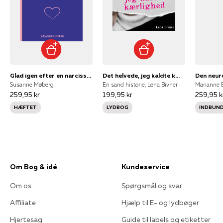
Glad igen efter en narcissist
Det helvede, jeg kaldte kærlighed: En sand historie
Susanne Møberg
En sand historie, Lena Bivner
Marianne 
259,95 kr
199,95 kr
259,95 k
HÆFTET
LYDBOG
INDBUN
Om Bog & idé
Kundeservice
Om os
Spørgsmål og svar
Affiliate
Hjælp til E- og lydbøger
Hjertesag
Guide til labels og etiketter