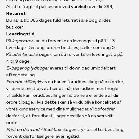
Altid fri fragt til pakkeshop ved varekøb over kr. 399,-
Returret
Du har altid 365 dages fuld returret i alle Bog & idés
butikker.
Leveringstid
På
lagervarer
kan du forvente en leveringstid på 1 til 3
hverdage. Den dag, ordren bestilles, tæller som dag 0.
På
udenlandske bøger
, kan du forvente en leveringstid på
4 til 9 dage.
E-bøger og lydbøger
leveres til download umiddelbart
efter betaling.
Forudbestilling:
Hvis du har en forudbestilling på din ordre,
vil denne først blive afsendt, når den udkommer. I nogle
tilfælde kan forudbestillingen holde hele eller dele af din
ordre tilbage. Hvis dette sker, så vil du blive kontaktet af
vores kundeservice med dine muligheder. Vi opfordrer
derfor til, at forudbestillinger bestilles på en særskilt
ordre.
Print on demand / Bookbox
: Bogen trykkes efter bestilling,
forvent derfor længere leveringstid.