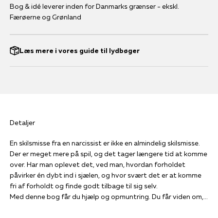
Bog & idé leverer inden for Danmarks grænser - ekskl.
Færøerne og Grønland
Læs mere i vores guide til lydbøger
Detaljer
En skilsmisse fra en narcissist er ikke en almindelig skilsmisse.
Der er meget mere på spil, og det tager længere tid at komme
over. Har man oplevet det, ved man, hvordan forholdet
påvirker én dybt ind i sjælen, og hvor svært det er at komme
fri af forholdt og finde godt tilbage til sig selv.
Med denne bog får du hjælp og opmuntring. Du får viden om,
hvad det er, du er eller har været udsat for, og hvorfor det er
så svært. Du får enkle og konkrete redskaber til, hvordan du