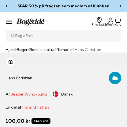
Spring til indhold
SPAR 50% på fragten som medlem af Klubben
Log ind
Kurv
Bog & idé
Menu
Find butik
Profil
Kurv
Søg efter...
Hjem
Bøger
Skønlitteratur
Romaner
Hans Christian
Zoom
Hans Christian
Af
Jesper Wung-Sung
Dansk
En del af
Hans Christian
Salgspris
100,00 kr
Stærk pris