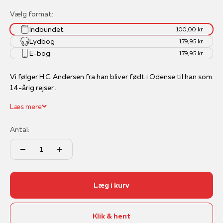
Vælg format:
Indbundet
100,00 kr
Lydbog
179,95 kr
E-bog
179,95 kr
Vi følger H.C. Andersen fra han bliver født i Odense til han som
14-årig rejser...
Læs mere
Antal:
Læg i kurv
Klik & hent