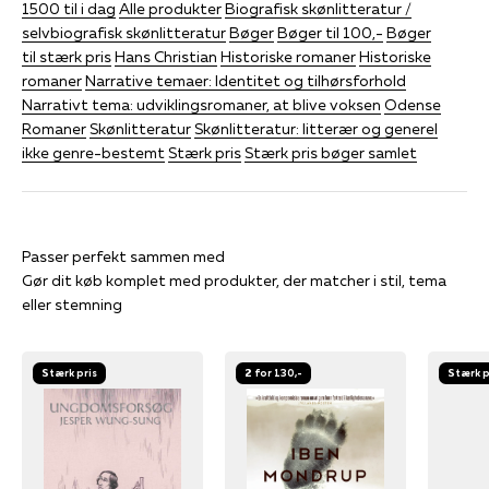
1500 til i dag
Alle produkter
Biografisk skønlitteratur /
selvbiografisk skønlitteratur
Bøger
Bøger til 100,-
Bøger
til stærk pris
Hans Christian
Historiske romaner
Historiske
romaner
Narrative temaer: Identitet og tilhørsforhold
Narrativt tema: udviklingsromaner, at blive voksen
Odense
Romaner
Skønlitteratur
Skønlitteratur: litterær og generel
ikke genre-bestemt
Stærk pris
Stærk pris bøger samlet
Gør dit køb komplet med produkter, der matcher i stil, tema
eller stemning
Stærk pris
2 for 130,-
Stærk p