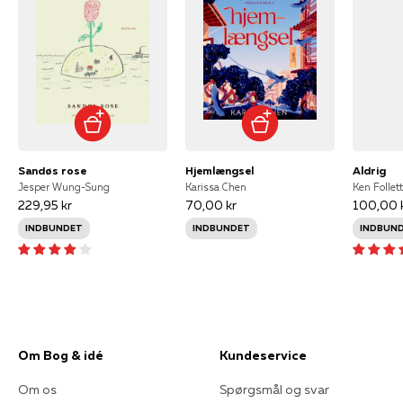
Sandøs rose
Hjemlængsel
Aldrig
Jesper Wung-Sung
Karissa Chen
Ken Follett
229,95 kr
70,00 kr
100,00 
INDBUNDET
INDBUNDET
INDBUN
Om Bog & idé
Kundeservice
Om os
Spørgsmål og svar