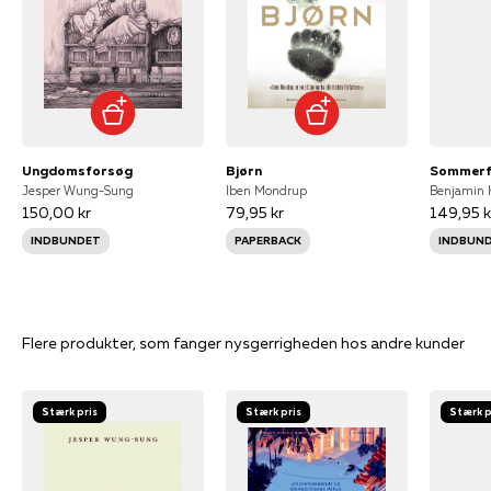
Ungdomsforsøg
Bjørn
Sommerf
Jesper Wung-Sung
Iben Mondrup
Benjamin 
150,00 kr
79,95 kr
149,95 k
INDBUNDET
PAPERBACK
INDBUN
Flere produkter, som fanger nysgerrigheden hos andre kunder
Stærk pris
Stærk pris
Stærk p