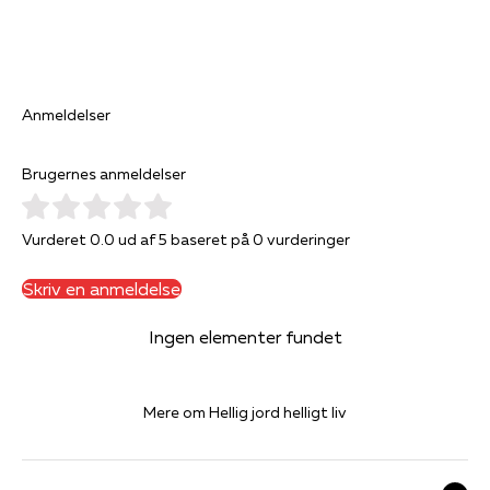
leder desuden hvert år internationale pilgrimsvandringer på
den skotske ø Iona.
Anmeldelser
Brugernes anmeldelser
Vurderet 0.0 ud af 5 baseret på 0 vurderinger
Skriv en anmeldelse
Ingen elementer fundet
Mere om Hellig jord helligt liv