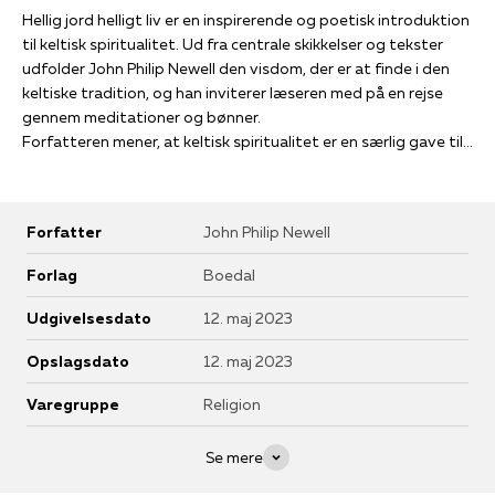
Hellig jord helligt liv er en inspirerende og poetisk introduktion
til keltisk spiritualitet. Ud fra centrale skikkelser og tekster
udfolder John Philip Newell den visdom, der er at finde i den
keltiske tradition, og han inviterer læseren med på en rejse
gennem meditationer og bønner.
Forfatteren mener, at keltisk spiritualitet er en særlig gave til
os i vores tid. Vi har brug for at genopdage, at Jorden er hellig,
og at helligheden ligger dybt i hjertet af hvert eneste
menneske og hver eneste livsform. En sådan erkendelse kan
Forfatter
John Philip Newell
for­vandle os – i vores måde at leve på og forholde os til
hinanden på. Den kan forbinde os med hinanden og med hele
Forlag
Boedal
skaberværket på en ny måde.
”En perle af en bog … Hvert kapitel er som en prisme ind i en
Udgivelsesdato
12. maj 2023
større helhed. Derfor kalder bogen på at blive læst langsomt
og fordøjet meditativt.” Pilgrimspræst Elizabeth Knox-Seith i
Opslagsdato
12. maj 2023
forordet
Varegruppe
Religion
John Philip Newell (f. 1953) er teolog, forfatter og tidligere
præst i Church of Scotland. Han bor i Edinburgh men
underviser også i keltisk spiritualitet i USA og Canada ud fra
Se mere
The School of Earth and Soul, som han har grundlagt. Han