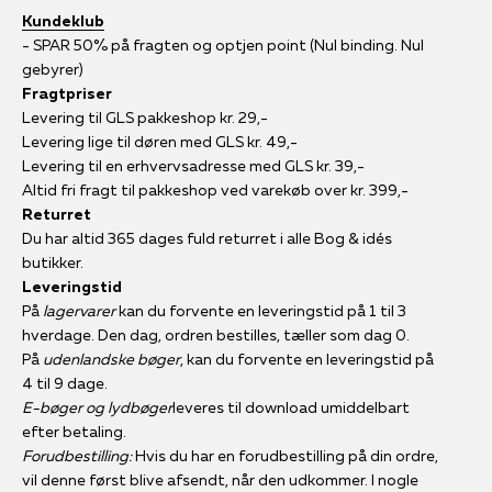
Kundeklub
- SPAR 50% på fragten og optjen point (Nul binding. Nul
gebyrer)
Fragtpriser
Levering til GLS pakkeshop kr. 29,-
Levering lige til døren med GLS kr. 49,-
Levering til en erhvervsadresse med GLS kr. 39,-
Altid fri fragt til pakkeshop ved varekøb over kr. 399,-
Returret
Du har altid 365 dages fuld returret i alle Bog & idés
butikker.
Leveringstid
På
lagervarer
kan du forvente en leveringstid på 1 til 3
hverdage. Den dag, ordren bestilles, tæller som dag 0.
På
udenlandske bøger
, kan du forvente en leveringstid på
4 til 9 dage.
E-bøger og lydbøger
leveres til download umiddelbart
efter betaling.
Forudbestilling:
Hvis du har en forudbestilling på din ordre,
vil denne først blive afsendt, når den udkommer. I nogle