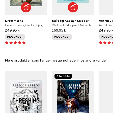
Drømmerne
Kalle og Kaptajn Skipper
Helle Vincentz, Ole Tornbjerg
Ole Lund Kirkegaard, Nana Bang Kirkegaard
Astrid Lin
249,95 kr
169,95 kr
249,95 k
INDBUNDET
INDBUNDET
INDBUN
Flere produkter, som fanger nysgerrigheden hos andre kunder
2 for 130,-