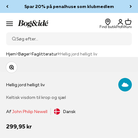
Spring til indhold
Spar 20% på penalhuse som klubmedlem
Log ind
Kurv
Bog & idé
Menu
Find butik
Profil
Kurv
Søg efter...
Hjem
Bøger
Faglitteratur
Hellig jord helligt liv
Zoom
Hellig jord helligt liv
Keltisk visdom til krop og sjæl
Af
John Philip Newell
Dansk
Salgspris
299,95 kr