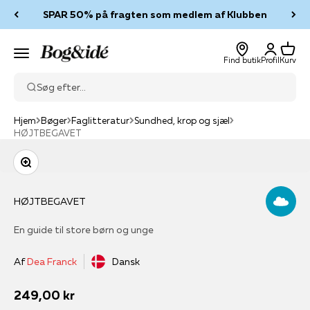
Spring til indhold
SPAR 50% på fragten som medlem af Klubben
Log ind
Kurv
Bog & idé
Menu
Find butik
Profil
Kurv
Søg efter...
Hjem
Bøger
Faglitteratur
Sundhed, krop og sjæl
HØJTBEGAVET
Zoom
HØJTBEGAVET
En guide til store børn og unge
Af
Dea Franck
Dansk
Salgspris
249,00 kr