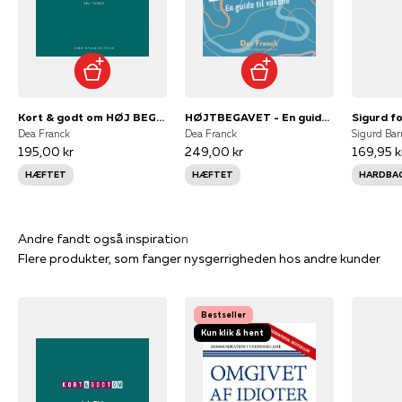
Kort & godt om HØJ BEGAVELSE
HØJTBEGAVET - En guide til voksne
Dea Franck
Dea Franck
Sigurd Bar
195,00 kr
249,00 kr
169,95 k
HÆFTET
HÆFTET
HARDBA
Flere produkter, som fanger nysgerrigheden hos andre kunder
Bestseller
Kun klik & hent