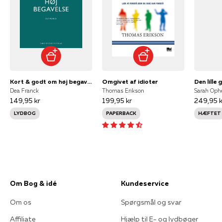
Kort & godt om høj begavelse
Omgivet af idioter
Dea Franck
Thomas Erikson
Sarah Oph
149,95 kr
199,95 kr
249,95 k
LYDBOG
PAPERBACK
HÆFTET
Om Bog & idé
Kundeservice
Om os
Spørgsmål og svar
Affiliate
Hjælp til E- og lydbøger