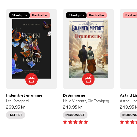
Stærk pris
Bestseller
Stærk pris
Bestseller
Bestsel
Inden året er omme
Drømmerne
Lea Korsgaard
Helle Vincentz, Ole Tornbjerg
Astrid Lin
269,95 kr
249,95 kr
249,95 k
HÆFTET
INDBUNDET
INDBUN