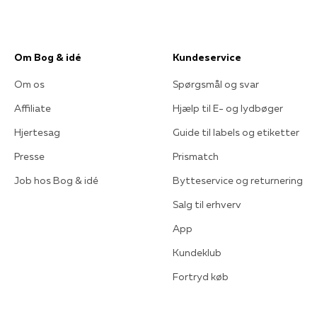
Om Bog & idé
Kundeservice
Om os
Spørgsmål og svar
Affiliate
Hjælp til E- og lydbøger
Hjertesag
Guide til labels og etiketter
Presse
Prismatch
Job hos Bog & idé
Bytteservice og returnering
Salg til erhverv
App
Kundeklub
Fortryd køb