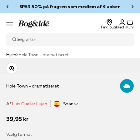
Spring til indhold
SPAR 50% på fragten som medlem af Klubben
Log ind
Kurv
Bog & idé
Menu
Find butik
Profil
Kurv
Søg efter...
Hjem
Hole Town - dramatiseret
Zoom
Hole Town - dramatiseret
Af
Luis Guallar Lujan
Spansk
Salgspris
39,95 kr
Vælg format: