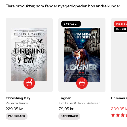
Flere produkter, som fanger nysgerrigheden hos andre kunder
2 for 130,-
På tilb
Kun klik
Threshing Day
Løgner
Rebecca Yarros
Kim Faber & Janni Pedersen
229,95 kr
79,95 kr
209,95 k
PAPERBACK
PAPERBACK