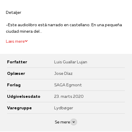
Detaljer
-Este audiolibro está narrado en castellano. En una pequeña
ciudad minera del...
Læs mere
Forfatter
Luis Guallar Lujan
Oplæser
Jose Díaz
Forlag
SAGA Egmont
Udgivelsesdato
23. marts 2020
Varegruppe
Lydbøger
Se mere