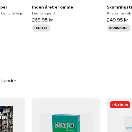
pper
Inden året er omme
Skumringst
Ole Lund Kirkegaard, Nana Bang Kirkegaard
Lea Korsgaard
Kristin Hannah
269,95 kr
249,95 kr
HÆFTET
INDBUNDET
e kunder
På tilbud