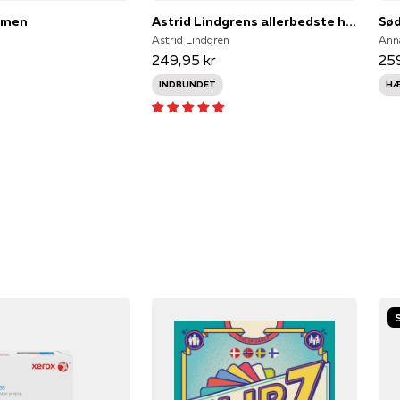
imen
Astrid Lindgrens allerbedste historier
Sød
Astrid Lindgren
Ann
249,95 kr
259
INDBUNDET
HÆ