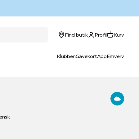
Log ind
Kurv
Find butik
Profil
Kurv
Klubben
Gavekort
App
Erhverv
iensk