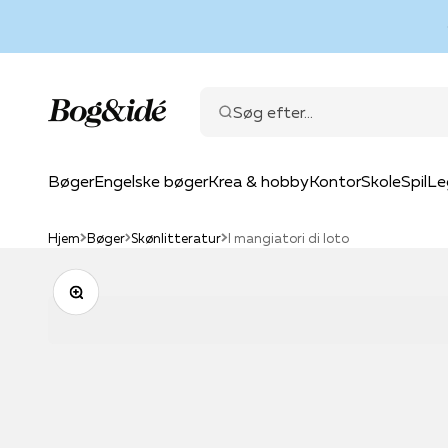
Spring til indhold
Bog & idé
Søg efter...
Bøger
Engelske bøger
Krea & hobby
Kontor
Skole
Spil
Le
Hjem
Bøger
Skønlitteratur
I mangiatori di loto
Zoom