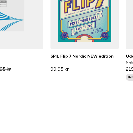
SPIL Flip 7 Nordic NEW edition
Ude
Niel
95 kr
99,95 kr
219
IN