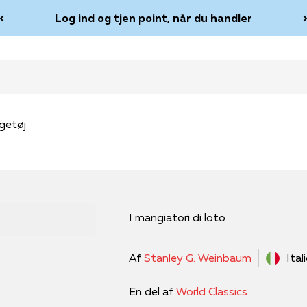
Log ind og tjen point, når du handler
getøj
I mangiatori di loto
Af
Stanley G. Weinbaum
Ital
En del af
World Classics