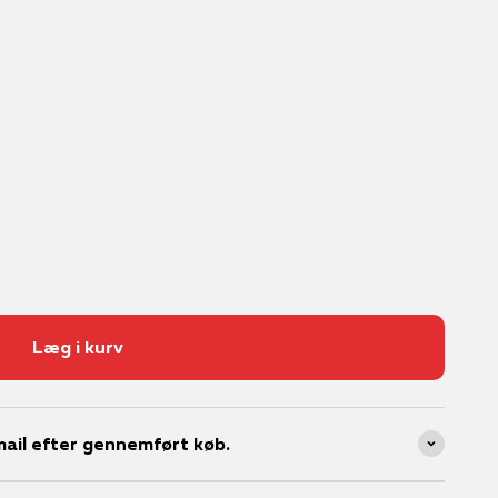
Læg i kurv
ail efter gennemført køb.