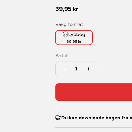
Salgspris
39,95 kr
Vælg format:
Lydbog
39,95 kr
Antal:
Du kan downloade bogen fra m