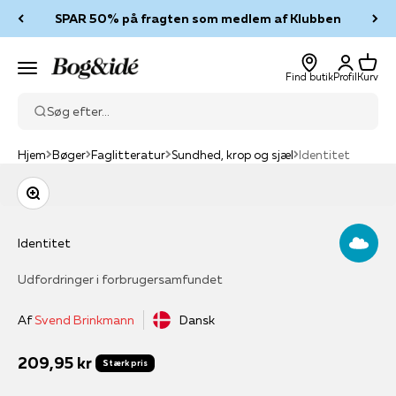
Spring til indhold
SPAR 50% på fragten som medlem af Klubben
Log ind
Kurv
Bog & idé
Menu
Find butik
Profil
Kurv
Søg efter...
Hjem
Bøger
Faglitteratur
Sundhed, krop og sjæl
Identitet
Zoom
Identitet
Udfordringer i forbrugersamfundet
Af
Svend Brinkmann
Dansk
Salgspris
209,95 kr
Stærk pris