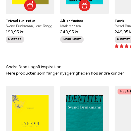
Trivsel tur-retur
Alt er fucked
Tænk
Svend Brinkmann, Lene Tanggaard & Thomas Aastrup Rømer
Mark Manson
Svend Bri
199,95 kr
249,95 kr
249,95 k
HÆFTET
INDBUNDET
HÆFTET
Flere produkter, som fanger nysgerrigheden hos andre kunder
Indgår 