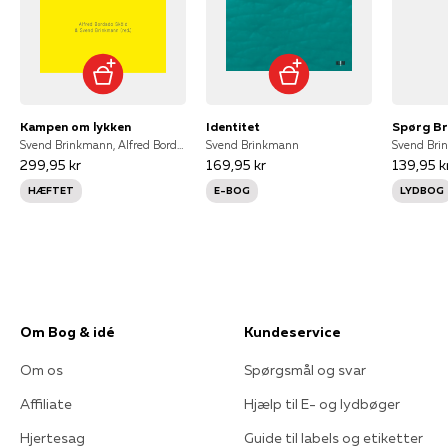
Kampen om lykken
Identitet
Svend Brinkmann, Alfred Bordado Sköld (red.), Alfred Bordado Sköld (red.)
Svend Brinkmann
Svend Bri
299,95 kr
169,95 kr
139,95 k
HÆFTET
E-BOG
LYDBOG
Om Bog & idé
Kundeservice
Om os
Spørgsmål og svar
Affiliate
Hjælp til E- og lydbøger
Hjertesag
Guide til labels og etiketter