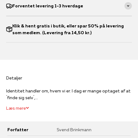
Forventet levering 1-3 hverdage
Klik & hent gratis i butik, eller spar 50% på levering
som medlem. (Levering fra 14,50 kr.)
Detaljer
Identitet handler om, hvem vi er. I dag er mange optaget af at
´finde sig selv´,...
Læs mere
Forfatter
Svend Brinkmann