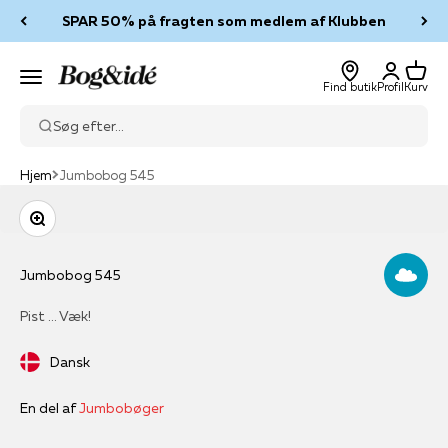
Spring til indhold
SPAR 50% på fragten som medlem af Klubben
Log ind
Kurv
Bog & idé
Menu
Find butik
Profil
Kurv
Søg efter...
Hjem
Jumbobog 545
Zoom
Jumbobog 545
Pist … Væk!
Dansk
En del af
Jumbobøger