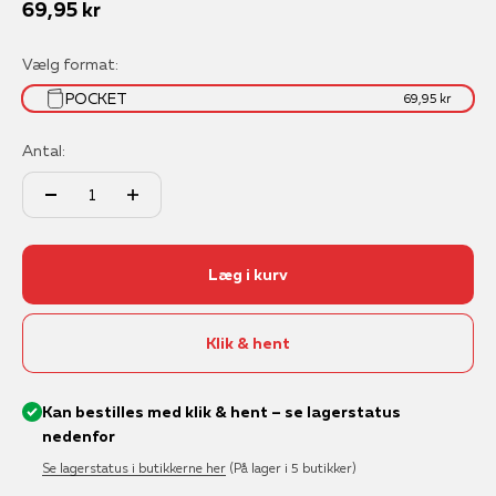
Salgspris
69,95 kr
Vælg format:
POCKET
69,95 kr
Antal:
Læg i kurv
Klik & hent
Kan bestilles med klik & hent – se lagerstatus
nedenfor
Se lagerstatus i butikkerne her
(På lager i 5 butikker)