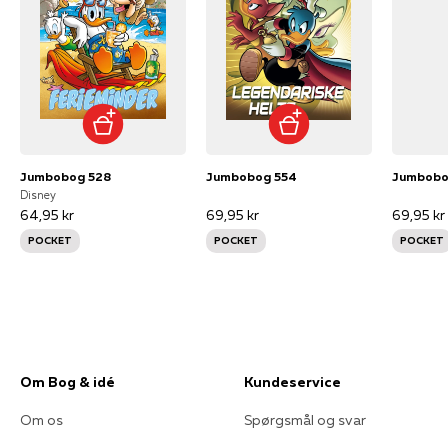
Jumbobog 528
Jumbobog 554
Jumbobo
Disney
64,95 kr
69,95 kr
69,95 kr
POCKET
POCKET
POCKET
Om Bog & idé
Kundeservice
Om os
Spørgsmål og svar