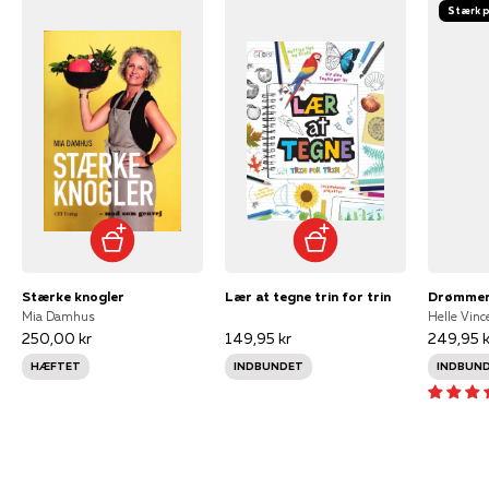
Stærk p
Stærke knogler
Lær at tegne trin for trin
Drømmer
Mia Damhus
Helle Vinc
250,00 kr
149,95 kr
249,95 k
HÆFTET
INDBUNDET
INDBUN