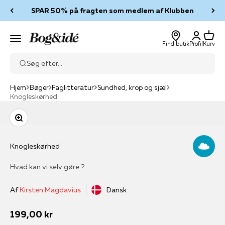
Spring til indhold
SPAR 50% på fragten som medlem af Klubben
Log ind
Kurv
Bog & idé
Menu
Find butik
Profil
Kurv
Søg efter...
Hjem
Bøger
Faglitteratur
Sundhed, krop og sjæl
Knogleskørhed
Zoom
Knogleskørhed
Hvad kan vi selv gøre ?
Af
Kirsten Magdavius
Dansk
Salgspris
199,00 kr