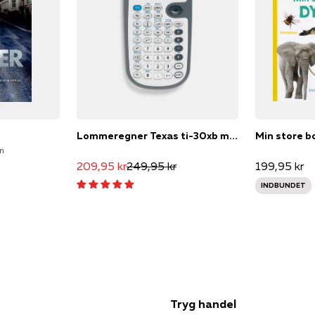
Lommeregner Texas ti-30xb multi view
Min store b
en
209,95 kr
249,95 kr
199,95 kr
INDBUNDET
Tryg handel