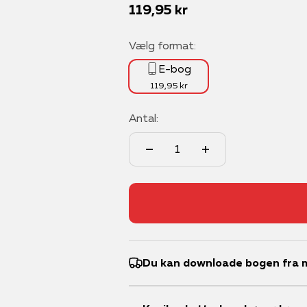
Salgspris
119,95 kr
Vælg format:
E-bog
119,95 kr
Antal:
Du kan downloade bogen fra m