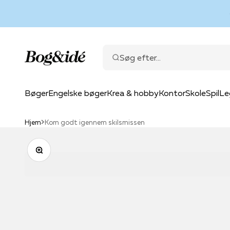
Spring til indhold
Bog & idé
Søg efter...
Bøger
Engelske bøger
Krea & hobby
Kontor
Skole
Spil
Le
Hjem
Kom godt igennem skilsmissen
Zoom