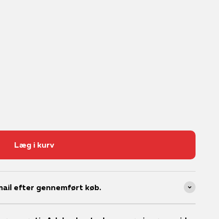
Læg i kurv
ail efter gennemført køb.