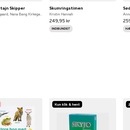
ptajn Skipper
Skumringstimen
Sød
Ole Lund Kirkegaard, Nana Bang Kirkegaard
Kristin Hannah
Ann
249,95 kr
259
INDBUNDET
HÆ
Kun klik & hent