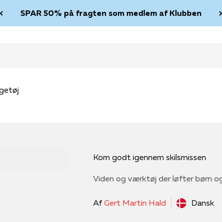
SPAR 50% på fragten som medlem af Klubben
getøj
Kom godt igennem skilsmissen
Viden og værktøj der løfter børn o
Af
Gert Martin Hald
Dansk