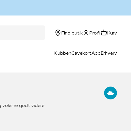
Log ind
Kurv
Find butik
Profil
Kurv
Klubben
Gavekort
App
Erhverv
g voksne godt videre