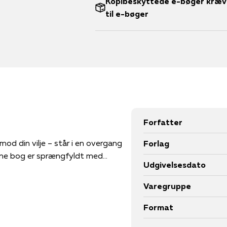
Kopibeskyttede e-bøger kræve
til e-bøger
Forfatter
r mod din vilje – står i en overgang
Forlag
ringer, spændinger, frigørelse og sorg. Denne bog er sprængfyldt med...
Udgivelsesdato
Varegruppe
Format