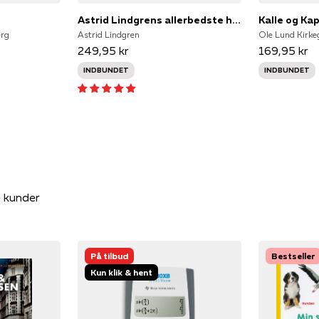
Astrid Lindgrens allerbedste historier
Kalle og Ka
erg
Astrid Lindgren
249,95 kr
169,95 kr
INDBUNDET
INDBUNDET
e kunder
På tilbud
Bestseller
Kun klik & hent