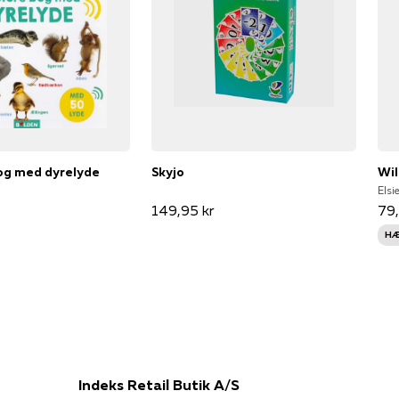
og med dyrelyde
Skyjo
Wil
Elsi
149,95 kr
79,
HÆ
Indeks Retail Butik A/S